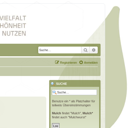
Suche
Erweiterte Suche
Registrieren
Anmelden
SUCHE
Benutze ein * als Platzhalter für
teilweis Übereinstimmungen
Mulch
findet "Mulch",
Mulch*
findet auch "Mulchwurst"