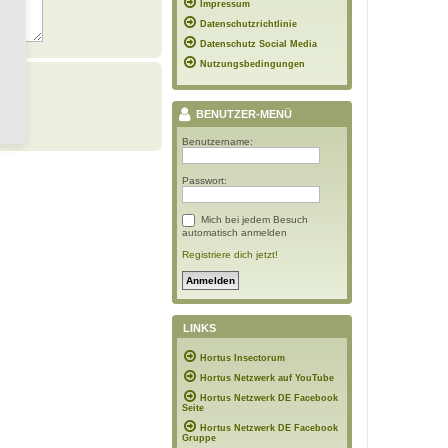
Impressum
Datenschutzrichtlinie
Datenschutz Social Media
Nutzungsbedingungen
BENUTZER-MENÜ
Benutzername:
Passwort:
Mich bei jedem Besuch
automatisch anmelden
Registriere dich jetzt!
LINKS
Hortus Insectorum
Hortus Netzwerk auf YouTube
Hortus Netzwerk DE Facebook
Seite
Hortus Netzwerk DE Facebook
Gruppe