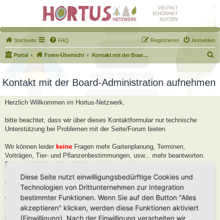
Startseite
FAQ
Registrieren
Anmelden
S
Portal
Foren-Übersicht
Kontakt mit der Board-Administration aufnehmen
u
c
Kontakt mit der Board-Administration aufnehmen
h
Herzlich Willkommen im Hortus-Netzwerk,
e
bitte beachtet, dass wir über dieses Kontaktformular nur technische
Unterstützung bei Problemen mit der Seite/Forum bieten.
Wir können leider
keine
Fragen mehr Gartenplanung, Terminen,
Vorträgen, Tier- und Pflanzenbestimmungen, usw... mehr beantworten.
Diese sind leider viel zu Umfangreich geworden.
Diese Seite nutzt einwilligungsbedürftige Cookies und
Bitte stellt diese Fragen im Forum, dort helfen wir Euch gerne weiter.
Technologien von Drittunternehmen zur Integration
bestimmter Funktionen. Wenn Sie auf den Button "Alles
Viele Grüße
akzeptieren" klicken, werden diese Funktionen aktiviert
Robert
(Einwilligung). Nach der Einwilligung verarbeiten wir