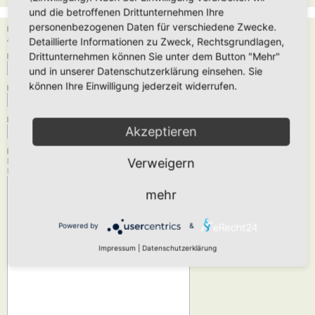
und die betroffenen Drittunternehmen Ihre
personenbezogenen Daten für verschiedene Zwecke.
Empfänger:
Administrator
Detaillierte Informationen zu Zweck, Rechtsgrundlagen,
Drittunternehmen können Sie unter dem Button "Mehr"
Deine E-Mail-Adresse:
und in unserer Datenschutzerklärung einsehen. Sie
können Ihre Einwilligung jederzeit widerrufen.
Dein Name:
Betreff:
Akzeptieren
Nachrichtentext:
Verweigern
Diese Nachricht wird als reiner Text verschickt, verwende daher kein HTML oder
BBCode. Als Antwort-Adresse für die E-Mail wird deine E-Mail-Adresse angegeben.
mehr
Powered by
&
Impressum
|
Datenschutzerklärung