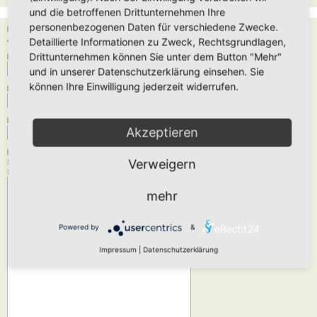
und die betroffenen Drittunternehmen Ihre
personenbezogenen Daten für verschiedene Zwecke.
Empfänger:
Administrator
Detaillierte Informationen zu Zweck, Rechtsgrundlagen,
Drittunternehmen können Sie unter dem Button "Mehr"
Deine E-Mail-Adresse:
und in unserer Datenschutzerklärung einsehen. Sie
können Ihre Einwilligung jederzeit widerrufen.
Dein Name:
Betreff:
Akzeptieren
Nachrichtentext:
Verweigern
Diese Nachricht wird als reiner Text verschickt, verwende daher kein HTML oder
BBCode. Als Antwort-Adresse für die E-Mail wird deine E-Mail-Adresse angegeben.
mehr
Powered by
&
Impressum
|
Datenschutzerklärung