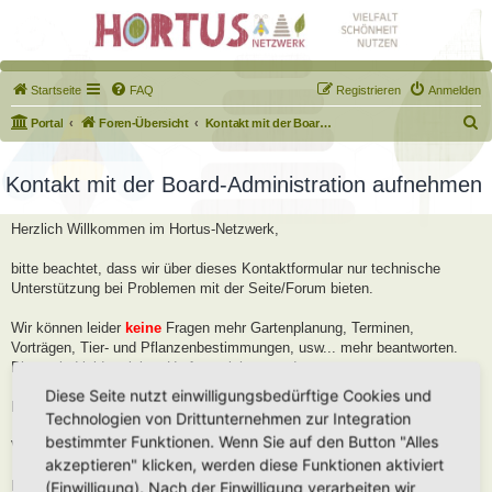
Startseite
FAQ
Registrieren
Anmelden
S
Portal
Foren-Übersicht
Kontakt mit der Board-Administration aufnehmen
u
c
Kontakt mit der Board-Administration aufnehmen
h
Herzlich Willkommen im Hortus-Netzwerk,
e
bitte beachtet, dass wir über dieses Kontaktformular nur technische
Unterstützung bei Problemen mit der Seite/Forum bieten.
Wir können leider
keine
Fragen mehr Gartenplanung, Terminen,
Vorträgen, Tier- und Pflanzenbestimmungen, usw... mehr beantworten.
Diese sind leider viel zu Umfangreich geworden.
Diese Seite nutzt einwilligungsbedürftige Cookies und
Bitte stellt diese Fragen im Forum, dort helfen wir Euch gerne weiter.
Technologien von Drittunternehmen zur Integration
bestimmter Funktionen. Wenn Sie auf den Button "Alles
Viele Grüße
akzeptieren" klicken, werden diese Funktionen aktiviert
Robert
(Einwilligung). Nach der Einwilligung verarbeiten wir