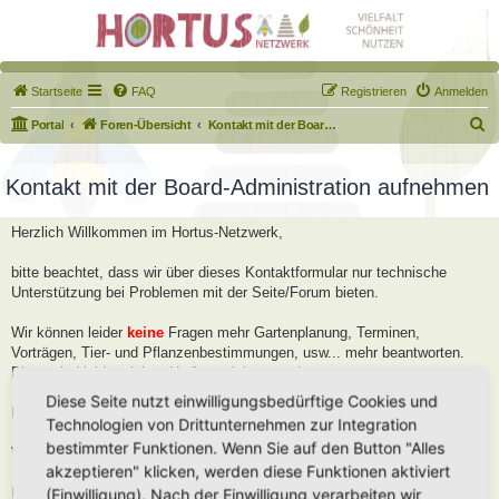
Startseite
FAQ
Registrieren
Anmelden
S
Portal
Foren-Übersicht
Kontakt mit der Board-Administration aufnehmen
u
c
Kontakt mit der Board-Administration aufnehmen
h
Herzlich Willkommen im Hortus-Netzwerk,
e
bitte beachtet, dass wir über dieses Kontaktformular nur technische
Unterstützung bei Problemen mit der Seite/Forum bieten.
Wir können leider
keine
Fragen mehr Gartenplanung, Terminen,
Vorträgen, Tier- und Pflanzenbestimmungen, usw... mehr beantworten.
Diese sind leider viel zu Umfangreich geworden.
Diese Seite nutzt einwilligungsbedürftige Cookies und
Bitte stellt diese Fragen im Forum, dort helfen wir Euch gerne weiter.
Technologien von Drittunternehmen zur Integration
bestimmter Funktionen. Wenn Sie auf den Button "Alles
Viele Grüße
akzeptieren" klicken, werden diese Funktionen aktiviert
Robert
(Einwilligung). Nach der Einwilligung verarbeiten wir