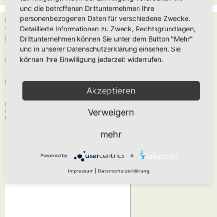
und die betroffenen Drittunternehmen Ihre
personenbezogenen Daten für verschiedene Zwecke.
Empfänger:
Administrator
Detaillierte Informationen zu Zweck, Rechtsgrundlagen,
Drittunternehmen können Sie unter dem Button "Mehr"
Deine E-Mail-Adresse:
und in unserer Datenschutzerklärung einsehen. Sie
können Ihre Einwilligung jederzeit widerrufen.
Dein Name:
Betreff:
Akzeptieren
Nachrichtentext:
Verweigern
Diese Nachricht wird als reiner Text verschickt, verwende daher kein HTML oder
BBCode. Als Antwort-Adresse für die E-Mail wird deine E-Mail-Adresse angegeben.
mehr
Powered by
&
Impressum
|
Datenschutzerklärung