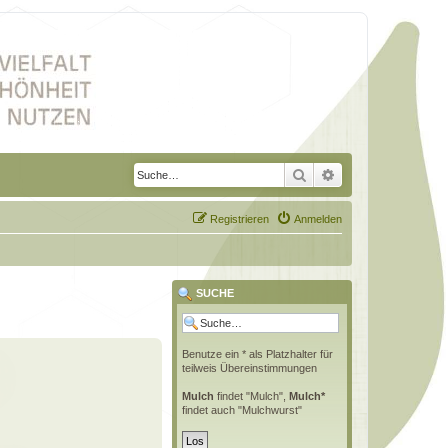
Suche
Erweiterte Suche
Registrieren
Anmelden
SUCHE
Benutze ein * als Platzhalter für
teilweis Übereinstimmungen
Mulch
findet "Mulch",
Mulch*
findet auch "Mulchwurst"