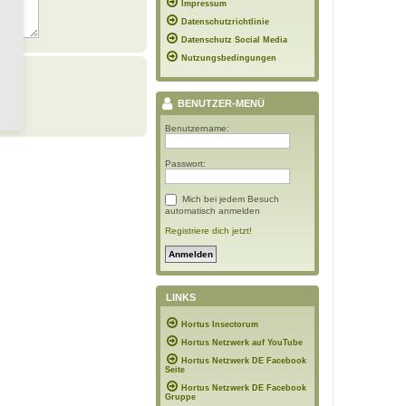
Impressum
Datenschutzrichtlinie
Datenschutz Social Media
Nutzungsbedingungen
BENUTZER-MENÜ
Benutzername:
Passwort:
Mich bei jedem Besuch
automatisch anmelden
Registriere dich jetzt!
LINKS
Hortus Insectorum
Hortus Netzwerk auf YouTube
Hortus Netzwerk DE Facebook
Seite
Hortus Netzwerk DE Facebook
Gruppe