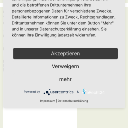
und die betroffenen Drittunternehmen Ihre
personenbezogenen Daten für verschiedene Zwecke.
Empfänger:
Administrator
Detaillierte Informationen zu Zweck, Rechtsgrundlagen,
Drittunternehmen können Sie unter dem Button "Mehr"
Deine E-Mail-Adresse:
und in unserer Datenschutzerklärung einsehen. Sie
können Ihre Einwilligung jederzeit widerrufen.
Dein Name:
Betreff:
Akzeptieren
Nachrichtentext:
Verweigern
Diese Nachricht wird als reiner Text verschickt, verwende daher kein HTML oder
BBCode. Als Antwort-Adresse für die E-Mail wird deine E-Mail-Adresse angegeben.
mehr
Powered by
&
Impressum
|
Datenschutzerklärung