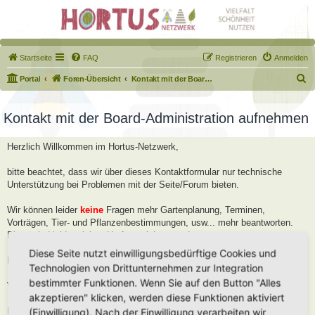
Startseite
FAQ
Registrieren
Anmelden
S
Portal
Foren-Übersicht
Kontakt mit der Board-Administration aufnehmen
u
c
Kontakt mit der Board-Administration aufnehmen
h
Herzlich Willkommen im Hortus-Netzwerk,
e
bitte beachtet, dass wir über dieses Kontaktformular nur technische
Unterstützung bei Problemen mit der Seite/Forum bieten.
Wir können leider
keine
Fragen mehr Gartenplanung, Terminen,
Vorträgen, Tier- und Pflanzenbestimmungen, usw... mehr beantworten.
Diese sind leider viel zu Umfangreich geworden.
Diese Seite nutzt einwilligungsbedürftige Cookies und
Bitte stellt diese Fragen im Forum, dort helfen wir Euch gerne weiter.
Technologien von Drittunternehmen zur Integration
bestimmter Funktionen. Wenn Sie auf den Button "Alles
Viele Grüße
akzeptieren" klicken, werden diese Funktionen aktiviert
Robert
(Einwilligung). Nach der Einwilligung verarbeiten wir