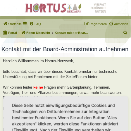
Startseite
FAQ
Registrieren
Anmelden
S
Portal
Foren-Übersicht
Kontakt mit der Board-Administration aufnehmen
u
c
Kontakt mit der Board-Administration aufnehmen
h
Herzlich Willkommen im Hortus-Netzwerk,
e
bitte beachtet, dass wir über dieses Kontaktformular nur technische
Unterstützung bei Problemen mit der Seite/Forum bieten.
Wir können leider
keine
Fragen mehr Gartenplanung, Terminen,
Vorträgen, Tier- und Pflanzenbestimmungen, usw... mehr beantworten.
Diese sind leider viel zu Umfangreich geworden.
Diese Seite nutzt einwilligungsbedürftige Cookies und
Bitte stellt diese Fragen im Forum, dort helfen wir Euch gerne weiter.
Technologien von Drittunternehmen zur Integration
bestimmter Funktionen. Wenn Sie auf den Button "Alles
Viele Grüße
akzeptieren" klicken, werden diese Funktionen aktiviert
Robert
(Einwilligung). Nach der Einwilligung verarbeiten wir