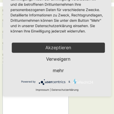
und die betroffenen Drittunternehmen Ihre
personenbezogenen Daten für verschiedene Zwecke.
Empfänger:
Administrator
Detaillierte Informationen zu Zweck, Rechtsgrundlagen,
Drittunternehmen können Sie unter dem Button "Mehr"
Deine E-Mail-Adresse:
und in unserer Datenschutzerklärung einsehen. Sie
können Ihre Einwilligung jederzeit widerrufen.
Dein Name:
Betreff:
Akzeptieren
Nachrichtentext:
Verweigern
Diese Nachricht wird als reiner Text verschickt, verwende daher kein HTML oder
BBCode. Als Antwort-Adresse für die E-Mail wird deine E-Mail-Adresse angegeben.
mehr
Powered by
&
Impressum
|
Datenschutzerklärung