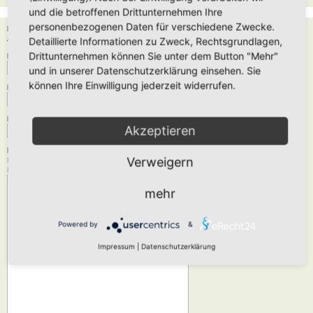
und die betroffenen Drittunternehmen Ihre
personenbezogenen Daten für verschiedene Zwecke.
Empfänger:
Administrator
Detaillierte Informationen zu Zweck, Rechtsgrundlagen,
Drittunternehmen können Sie unter dem Button "Mehr"
Deine E-Mail-Adresse:
und in unserer Datenschutzerklärung einsehen. Sie
können Ihre Einwilligung jederzeit widerrufen.
Dein Name:
Betreff:
Akzeptieren
Nachrichtentext:
Verweigern
Diese Nachricht wird als reiner Text verschickt, verwende daher kein HTML oder
BBCode. Als Antwort-Adresse für die E-Mail wird deine E-Mail-Adresse angegeben.
mehr
Powered by
&
Impressum
|
Datenschutzerklärung