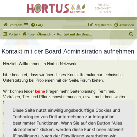
Startseite
FAQ
Registrieren
Anmelden
S
Portal
Foren-Übersicht
Kontakt mit der Board-Administration aufnehmen
u
c
Kontakt mit der Board-Administration aufnehmen
h
Herzlich Willkommen im Hortus-Netzwerk,
e
bitte beachtet, dass wir über dieses Kontaktformular nur technische
Unterstützung bei Problemen mit der Seite/Forum bieten.
Wir können leider
keine
Fragen mehr Gartenplanung, Terminen,
Vorträgen, Tier- und Pflanzenbestimmungen, usw... mehr beantworten.
Diese sind leider viel zu Umfangreich geworden.
Diese Seite nutzt einwilligungsbedürftige Cookies und
Bitte stellt diese Fragen im Forum, dort helfen wir Euch gerne weiter.
Technologien von Drittunternehmen zur Integration
bestimmter Funktionen. Wenn Sie auf den Button "Alles
Viele Grüße
akzeptieren" klicken, werden diese Funktionen aktiviert
Robert
(Einwilligung). Nach der Einwilligung verarbeiten wir