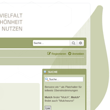
Suche
Erweiterte Suche
Registrieren
Anmelden
SUCHE
Benutze ein * als Platzhalter für
teilweis Übereinstimmungen
Mulch
findet "Mulch",
Mulch*
findet auch "Mulchwurst"