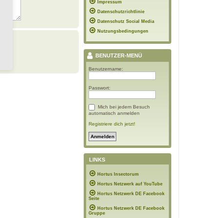
Impressum
Datenschutzrichtlinie
Datenschutz Social Media
Nutzungsbedingungen
BENUTZER-MENÜ
Benutzername:
Passwort:
Mich bei jedem Besuch
automatisch anmelden
Registriere dich jetzt!
LINKS
Hortus Insectorum
Hortus Netzwerk auf YouTube
Hortus Netzwerk DE Facebook
Seite
Hortus Netzwerk DE Facebook
Gruppe