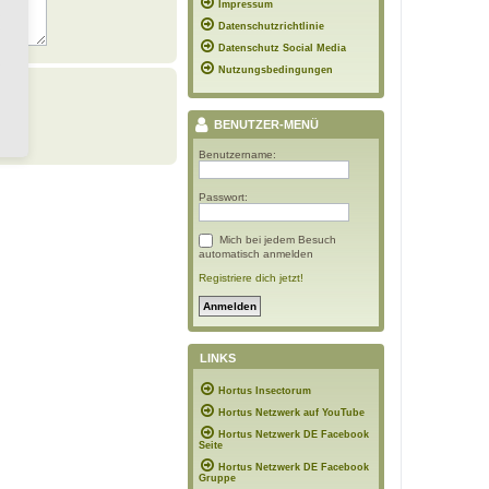
Impressum
Datenschutzrichtlinie
Datenschutz Social Media
Nutzungsbedingungen
BENUTZER-MENÜ
Benutzername:
Passwort:
Mich bei jedem Besuch
automatisch anmelden
Registriere dich jetzt!
LINKS
Hortus Insectorum
Hortus Netzwerk auf YouTube
Hortus Netzwerk DE Facebook
Seite
Hortus Netzwerk DE Facebook
Gruppe