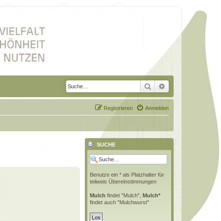
Suche
Erweiterte Suche
Registrieren
Anmelden
SUCHE
Benutze ein * als Platzhalter für
teilweis Übereinstimmungen
Mulch
findet "Mulch",
Mulch*
findet auch "Mulchwurst"