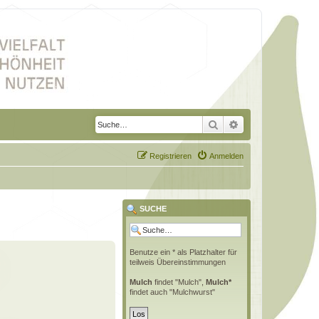
Suche
Erweiterte Suche
Registrieren
Anmelden
SUCHE
Benutze ein * als Platzhalter für
teilweis Übereinstimmungen
Mulch
findet "Mulch",
Mulch*
findet auch "Mulchwurst"