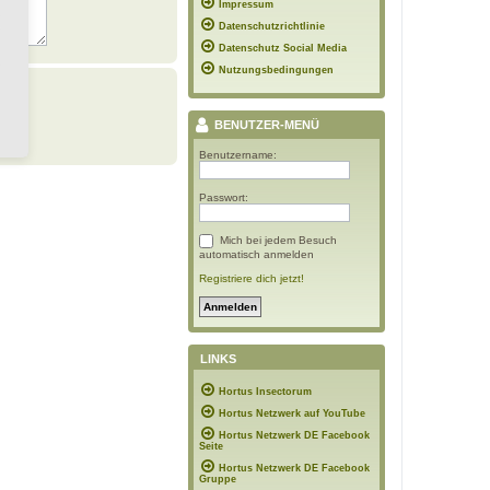
Impressum
Datenschutzrichtlinie
Datenschutz Social Media
Nutzungsbedingungen
BENUTZER-MENÜ
Benutzername:
Passwort:
Mich bei jedem Besuch
automatisch anmelden
Registriere dich jetzt!
LINKS
Hortus Insectorum
Hortus Netzwerk auf YouTube
Hortus Netzwerk DE Facebook
Seite
Hortus Netzwerk DE Facebook
Gruppe