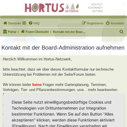
Startseite
FAQ
Registrieren
Anmelden
S
Portal
Foren-Übersicht
Kontakt mit der Board-Administration aufnehmen
u
c
Kontakt mit der Board-Administration aufnehmen
h
Herzlich Willkommen im Hortus-Netzwerk,
e
bitte beachtet, dass wir über dieses Kontaktformular nur technische
Unterstützung bei Problemen mit der Seite/Forum bieten.
Wir können leider
keine
Fragen mehr Gartenplanung, Terminen,
Vorträgen, Tier- und Pflanzenbestimmungen, usw... mehr beantworten.
Diese sind leider viel zu Umfangreich geworden.
Diese Seite nutzt einwilligungsbedürftige Cookies und
Bitte stellt diese Fragen im Forum, dort helfen wir Euch gerne weiter.
Technologien von Drittunternehmen zur Integration
bestimmter Funktionen. Wenn Sie auf den Button "Alles
Viele Grüße
akzeptieren" klicken, werden diese Funktionen aktiviert
Robert
(Einwilligung). Nach der Einwilligung verarbeiten wir