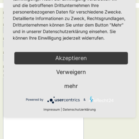
und die betroffenen Drittunternehmen Ihre
personenbezogenen Daten für verschiedene Zwecke.
Empfänger:
Administrator
Detaillierte Informationen zu Zweck, Rechtsgrundlagen,
Drittunternehmen können Sie unter dem Button "Mehr"
Deine E-Mail-Adresse:
und in unserer Datenschutzerklärung einsehen. Sie
können Ihre Einwilligung jederzeit widerrufen.
Dein Name:
Betreff:
Akzeptieren
Nachrichtentext:
Verweigern
Diese Nachricht wird als reiner Text verschickt, verwende daher kein HTML oder
BBCode. Als Antwort-Adresse für die E-Mail wird deine E-Mail-Adresse angegeben.
mehr
Powered by
&
Impressum
|
Datenschutzerklärung