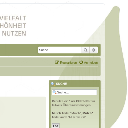
Suche
Erweiterte Suche
Registrieren
Anmelden
SUCHE
Benutze ein * als Platzhalter für
teilweis Übereinstimmungen
Mulch
findet "Mulch",
Mulch*
findet auch "Mulchwurst"