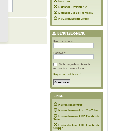
Impressum
Datenschutzrichtlinie
Datenschutz Social Media
Nutzungsbedingungen
BENUTZER-MENÜ
Benutzername:
Passwort:
Mich bei jedem Besuch
automatisch anmelden
Registriere dich jetzt!
LINKS
Hortus Insectorum
Hortus Netzwerk auf YouTube
Hortus Netzwerk DE Facebook
Seite
Hortus Netzwerk DE Facebook
Gruppe