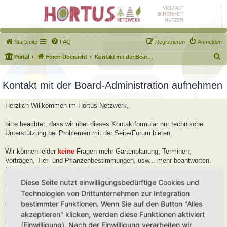
Startseite
FAQ
Registrieren
Anmelden
S
Portal
Foren-Übersicht
Kontakt mit der Board-Administration aufnehmen
u
c
Kontakt mit der Board-Administration aufnehmen
h
Herzlich Willkommen im Hortus-Netzwerk,
e
bitte beachtet, dass wir über dieses Kontaktformular nur technische
Unterstützung bei Problemen mit der Seite/Forum bieten.
Wir können leider
keine
Fragen mehr Gartenplanung, Terminen,
Vorträgen, Tier- und Pflanzenbestimmungen, usw... mehr beantworten.
Diese sind leider viel zu Umfangreich geworden.
Diese Seite nutzt einwilligungsbedürftige Cookies und
Bitte stellt diese Fragen im Forum, dort helfen wir Euch gerne weiter.
Technologien von Drittunternehmen zur Integration
bestimmter Funktionen. Wenn Sie auf den Button "Alles
Viele Grüße
akzeptieren" klicken, werden diese Funktionen aktiviert
Robert
(Einwilligung). Nach der Einwilligung verarbeiten wir