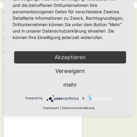
und die betroffenen Drittunternehmen Ihre
personenbezogenen Daten für verschiedene Zwecke.
Empfänger:
Administrator
Detaillierte Informationen zu Zweck, Rechtsgrundlagen,
Drittunternehmen können Sie unter dem Button "Mehr"
Deine E-Mail-Adresse:
und in unserer Datenschutzerklärung einsehen. Sie
können Ihre Einwilligung jederzeit widerrufen.
Dein Name:
Betreff:
Akzeptieren
Nachrichtentext:
Verweigern
Diese Nachricht wird als reiner Text verschickt, verwende daher kein HTML oder
BBCode. Als Antwort-Adresse für die E-Mail wird deine E-Mail-Adresse angegeben.
mehr
Powered by
&
Impressum
|
Datenschutzerklärung