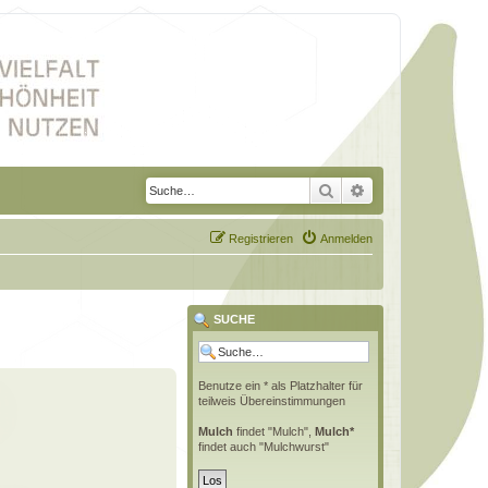
Suche
Erweiterte Suche
Registrieren
Anmelden
SUCHE
Benutze ein * als Platzhalter für
teilweis Übereinstimmungen
Mulch
findet "Mulch",
Mulch*
findet auch "Mulchwurst"