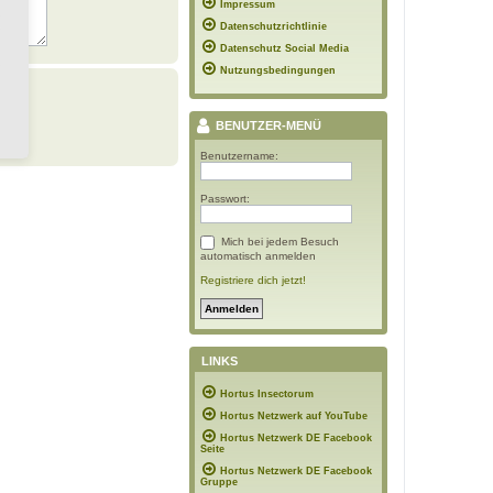
Impressum
Datenschutzrichtlinie
Datenschutz Social Media
Nutzungsbedingungen
BENUTZER-MENÜ
Benutzername:
Passwort:
Mich bei jedem Besuch
automatisch anmelden
Registriere dich jetzt!
LINKS
Hortus Insectorum
Hortus Netzwerk auf YouTube
Hortus Netzwerk DE Facebook
Seite
Hortus Netzwerk DE Facebook
Gruppe