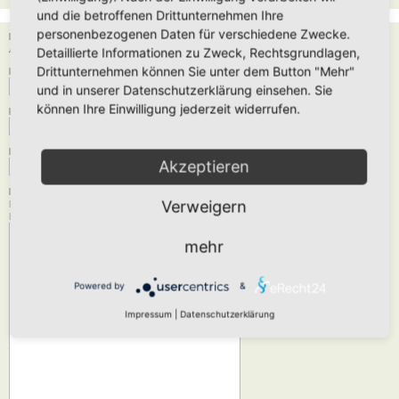
und die betroffenen Drittunternehmen Ihre
personenbezogenen Daten für verschiedene Zwecke.
Empfänger:
Administrator
Detaillierte Informationen zu Zweck, Rechtsgrundlagen,
Drittunternehmen können Sie unter dem Button "Mehr"
Deine E-Mail-Adresse:
und in unserer Datenschutzerklärung einsehen. Sie
können Ihre Einwilligung jederzeit widerrufen.
Dein Name:
Betreff:
Akzeptieren
Nachrichtentext:
Verweigern
Diese Nachricht wird als reiner Text verschickt, verwende daher kein HTML oder
BBCode. Als Antwort-Adresse für die E-Mail wird deine E-Mail-Adresse angegeben.
mehr
Powered by
&
Impressum
|
Datenschutzerklärung