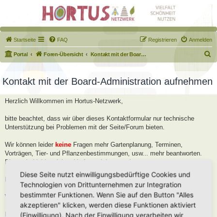
Startseite
FAQ
Registrieren
Anmelden
S
Portal
Foren-Übersicht
Kontakt mit der Board-Administration aufnehmen
u
c
Kontakt mit der Board-Administration aufnehmen
h
Herzlich Willkommen im Hortus-Netzwerk,
e
bitte beachtet, dass wir über dieses Kontaktformular nur technische
Unterstützung bei Problemen mit der Seite/Forum bieten.
Wir können leider
keine
Fragen mehr Gartenplanung, Terminen,
Vorträgen, Tier- und Pflanzenbestimmungen, usw... mehr beantworten.
Diese sind leider viel zu Umfangreich geworden.
Diese Seite nutzt einwilligungsbedürftige Cookies und
Bitte stellt diese Fragen im Forum, dort helfen wir Euch gerne weiter.
Technologien von Drittunternehmen zur Integration
bestimmter Funktionen. Wenn Sie auf den Button "Alles
Viele Grüße
akzeptieren" klicken, werden diese Funktionen aktiviert
Robert
(Einwilligung). Nach der Einwilligung verarbeiten wir