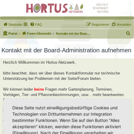
Startseite
FAQ
Registrieren
Anmelden
S
Portal
Foren-Übersicht
Kontakt mit der Board-Administration aufnehmen
u
c
Kontakt mit der Board-Administration aufnehmen
h
Herzlich Willkommen im Hortus-Netzwerk,
e
bitte beachtet, dass wir über dieses Kontaktformular nur technische
Unterstützung bei Problemen mit der Seite/Forum bieten.
Wir können leider
keine
Fragen mehr Gartenplanung, Terminen,
Vorträgen, Tier- und Pflanzenbestimmungen, usw... mehr beantworten.
Diese sind leider viel zu Umfangreich geworden.
Diese Seite nutzt einwilligungsbedürftige Cookies und
Bitte stellt diese Fragen im Forum, dort helfen wir Euch gerne weiter.
Technologien von Drittunternehmen zur Integration
bestimmter Funktionen. Wenn Sie auf den Button "Alles
Viele Grüße
akzeptieren" klicken, werden diese Funktionen aktiviert
Robert
(Einwilligung). Nach der Einwilligung verarbeiten wir