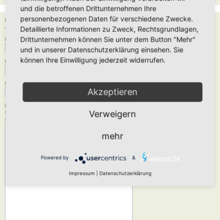
und die betroffenen Drittunternehmen Ihre
personenbezogenen Daten für verschiedene Zwecke.
Empfänger:
Administrator
Detaillierte Informationen zu Zweck, Rechtsgrundlagen,
Drittunternehmen können Sie unter dem Button "Mehr"
Deine E-Mail-Adresse:
und in unserer Datenschutzerklärung einsehen. Sie
können Ihre Einwilligung jederzeit widerrufen.
Dein Name:
Betreff:
Akzeptieren
Nachrichtentext:
Verweigern
Diese Nachricht wird als reiner Text verschickt, verwende daher kein HTML oder
BBCode. Als Antwort-Adresse für die E-Mail wird deine E-Mail-Adresse angegeben.
mehr
Powered by
&
Impressum
|
Datenschutzerklärung