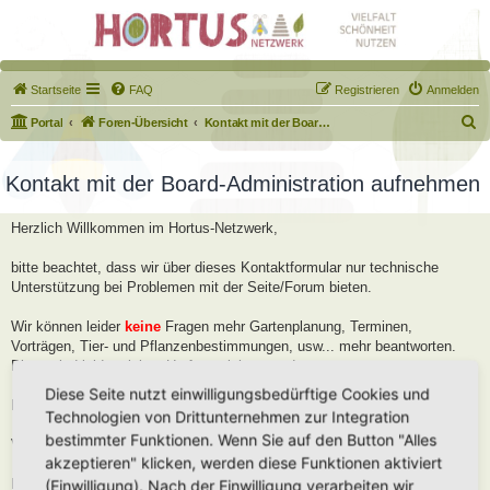
Startseite
FAQ
Registrieren
Anmelden
S
Portal
Foren-Übersicht
Kontakt mit der Board-Administration aufnehmen
u
c
Kontakt mit der Board-Administration aufnehmen
h
Herzlich Willkommen im Hortus-Netzwerk,
e
bitte beachtet, dass wir über dieses Kontaktformular nur technische
Unterstützung bei Problemen mit der Seite/Forum bieten.
Wir können leider
keine
Fragen mehr Gartenplanung, Terminen,
Vorträgen, Tier- und Pflanzenbestimmungen, usw... mehr beantworten.
Diese sind leider viel zu Umfangreich geworden.
Diese Seite nutzt einwilligungsbedürftige Cookies und
Bitte stellt diese Fragen im Forum, dort helfen wir Euch gerne weiter.
Technologien von Drittunternehmen zur Integration
bestimmter Funktionen. Wenn Sie auf den Button "Alles
Viele Grüße
akzeptieren" klicken, werden diese Funktionen aktiviert
Robert
(Einwilligung). Nach der Einwilligung verarbeiten wir