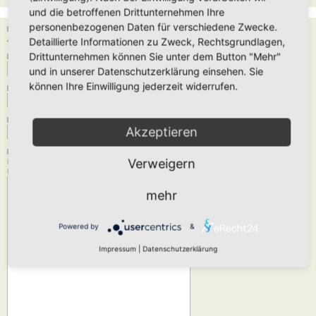
und die betroffenen Drittunternehmen Ihre
personenbezogenen Daten für verschiedene Zwecke.
Empfänger:
Administrator
Detaillierte Informationen zu Zweck, Rechtsgrundlagen,
Drittunternehmen können Sie unter dem Button "Mehr"
Deine E-Mail-Adresse:
und in unserer Datenschutzerklärung einsehen. Sie
können Ihre Einwilligung jederzeit widerrufen.
Dein Name:
Betreff:
Akzeptieren
Nachrichtentext:
Verweigern
Diese Nachricht wird als reiner Text verschickt, verwende daher kein HTML oder
BBCode. Als Antwort-Adresse für die E-Mail wird deine E-Mail-Adresse angegeben.
mehr
Powered by
&
Impressum
|
Datenschutzerklärung