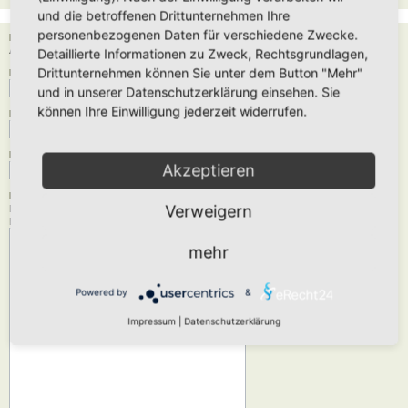
und die betroffenen Drittunternehmen Ihre
personenbezogenen Daten für verschiedene Zwecke.
Empfänger:
Administrator
Detaillierte Informationen zu Zweck, Rechtsgrundlagen,
Drittunternehmen können Sie unter dem Button "Mehr"
Deine E-Mail-Adresse:
und in unserer Datenschutzerklärung einsehen. Sie
können Ihre Einwilligung jederzeit widerrufen.
Dein Name:
Betreff:
Akzeptieren
Nachrichtentext:
Verweigern
Diese Nachricht wird als reiner Text verschickt, verwende daher kein HTML oder
BBCode. Als Antwort-Adresse für die E-Mail wird deine E-Mail-Adresse angegeben.
mehr
Powered by
&
Impressum
|
Datenschutzerklärung