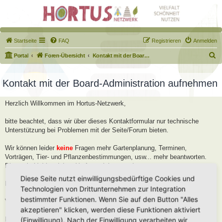
Startseite
FAQ
Registrieren
Anmelden
S
Portal
Foren-Übersicht
Kontakt mit der Board-Administration aufnehmen
u
c
Kontakt mit der Board-Administration aufnehmen
h
Herzlich Willkommen im Hortus-Netzwerk,
e
bitte beachtet, dass wir über dieses Kontaktformular nur technische
Unterstützung bei Problemen mit der Seite/Forum bieten.
Wir können leider
keine
Fragen mehr Gartenplanung, Terminen,
Vorträgen, Tier- und Pflanzenbestimmungen, usw... mehr beantworten.
Diese sind leider viel zu Umfangreich geworden.
Diese Seite nutzt einwilligungsbedürftige Cookies und
Bitte stellt diese Fragen im Forum, dort helfen wir Euch gerne weiter.
Technologien von Drittunternehmen zur Integration
bestimmter Funktionen. Wenn Sie auf den Button "Alles
Viele Grüße
akzeptieren" klicken, werden diese Funktionen aktiviert
Robert
(Einwilligung). Nach der Einwilligung verarbeiten wir