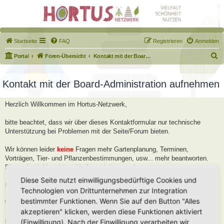
Startseite
FAQ
Registrieren
Anmelden
S
Portal
Foren-Übersicht
Kontakt mit der Board-Administration aufnehmen
u
c
Kontakt mit der Board-Administration aufnehmen
h
Herzlich Willkommen im Hortus-Netzwerk,
e
bitte beachtet, dass wir über dieses Kontaktformular nur technische
Unterstützung bei Problemen mit der Seite/Forum bieten.
Wir können leider
keine
Fragen mehr Gartenplanung, Terminen,
Vorträgen, Tier- und Pflanzenbestimmungen, usw... mehr beantworten.
Diese sind leider viel zu Umfangreich geworden.
Diese Seite nutzt einwilligungsbedürftige Cookies und
Bitte stellt diese Fragen im Forum, dort helfen wir Euch gerne weiter.
Technologien von Drittunternehmen zur Integration
bestimmter Funktionen. Wenn Sie auf den Button "Alles
Viele Grüße
akzeptieren" klicken, werden diese Funktionen aktiviert
Robert
(Einwilligung). Nach der Einwilligung verarbeiten wir