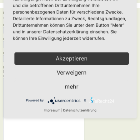
und die betroffenen Drittunternehmen Ihre
personenbezogenen Daten für verschiedene Zwecke.
Empfänger:
Administrator
Detaillierte Informationen zu Zweck, Rechtsgrundlagen,
Drittunternehmen können Sie unter dem Button "Mehr"
Deine E-Mail-Adresse:
und in unserer Datenschutzerklärung einsehen. Sie
können Ihre Einwilligung jederzeit widerrufen.
Dein Name:
Betreff:
Akzeptieren
Nachrichtentext:
Verweigern
Diese Nachricht wird als reiner Text verschickt, verwende daher kein HTML oder
BBCode. Als Antwort-Adresse für die E-Mail wird deine E-Mail-Adresse angegeben.
mehr
Powered by
&
Impressum
|
Datenschutzerklärung