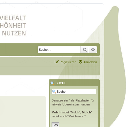
Suche
Erweiterte Suche
Registrieren
Anmelden
SUCHE
Benutze ein * als Platzhalter für
teilweis Übereinstimmungen
Mulch
findet "Mulch",
Mulch*
findet auch "Mulchwurst"