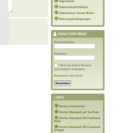
Impressum
Datenschutzrichtlinie
Datenschutz Social Media
Nutzungsbedingungen
BENUTZER-MENÜ
Benutzername:
Passwort:
Mich bei jedem Besuch
automatisch anmelden
Registriere dich jetzt!
LINKS
Hortus Insectorum
Hortus Netzwerk auf YouTube
Hortus Netzwerk DE Facebook
Seite
Hortus Netzwerk DE Facebook
Gruppe