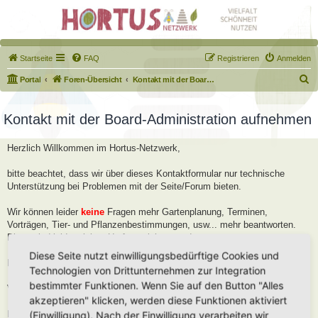
Startseite
FAQ
Registrieren
Anmelden
S
Portal
Foren-Übersicht
Kontakt mit der Board-Administration aufnehmen
u
c
Kontakt mit der Board-Administration aufnehmen
h
Herzlich Willkommen im Hortus-Netzwerk,
e
bitte beachtet, dass wir über dieses Kontaktformular nur technische
Unterstützung bei Problemen mit der Seite/Forum bieten.
Wir können leider
keine
Fragen mehr Gartenplanung, Terminen,
Vorträgen, Tier- und Pflanzenbestimmungen, usw... mehr beantworten.
Diese sind leider viel zu Umfangreich geworden.
Diese Seite nutzt einwilligungsbedürftige Cookies und
Bitte stellt diese Fragen im Forum, dort helfen wir Euch gerne weiter.
Technologien von Drittunternehmen zur Integration
bestimmter Funktionen. Wenn Sie auf den Button "Alles
Viele Grüße
akzeptieren" klicken, werden diese Funktionen aktiviert
Robert
(Einwilligung). Nach der Einwilligung verarbeiten wir