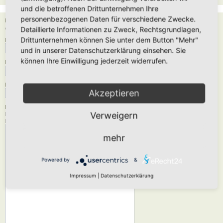
und die betroffenen Drittunternehmen Ihre
personenbezogenen Daten für verschiedene Zwecke.
Empfänger:
Administrator
Detaillierte Informationen zu Zweck, Rechtsgrundlagen,
Drittunternehmen können Sie unter dem Button "Mehr"
Deine E-Mail-Adresse:
und in unserer Datenschutzerklärung einsehen. Sie
können Ihre Einwilligung jederzeit widerrufen.
Dein Name:
Betreff:
Akzeptieren
Nachrichtentext:
Verweigern
Diese Nachricht wird als reiner Text verschickt, verwende daher kein HTML oder
BBCode. Als Antwort-Adresse für die E-Mail wird deine E-Mail-Adresse angegeben.
mehr
Powered by
&
Impressum
|
Datenschutzerklärung