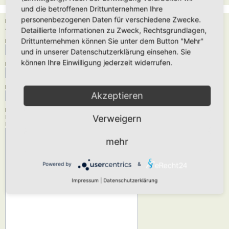
und die betroffenen Drittunternehmen Ihre
personenbezogenen Daten für verschiedene Zwecke.
Empfänger:
Administrator
Detaillierte Informationen zu Zweck, Rechtsgrundlagen,
Drittunternehmen können Sie unter dem Button "Mehr"
Deine E-Mail-Adresse:
und in unserer Datenschutzerklärung einsehen. Sie
können Ihre Einwilligung jederzeit widerrufen.
Dein Name:
Betreff:
Akzeptieren
Nachrichtentext:
Verweigern
Diese Nachricht wird als reiner Text verschickt, verwende daher kein HTML oder
BBCode. Als Antwort-Adresse für die E-Mail wird deine E-Mail-Adresse angegeben.
mehr
Powered by
&
Impressum
|
Datenschutzerklärung