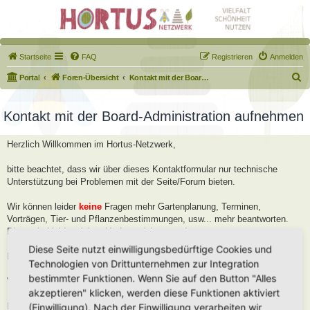
Startseite
FAQ
Registrieren
Anmelden
S
Portal
Foren-Übersicht
Kontakt mit der Board-Administration aufnehmen
u
c
Kontakt mit der Board-Administration aufnehmen
h
Herzlich Willkommen im Hortus-Netzwerk,
e
bitte beachtet, dass wir über dieses Kontaktformular nur technische
Unterstützung bei Problemen mit der Seite/Forum bieten.
Wir können leider
keine
Fragen mehr Gartenplanung, Terminen,
Vorträgen, Tier- und Pflanzenbestimmungen, usw... mehr beantworten.
Diese sind leider viel zu Umfangreich geworden.
Diese Seite nutzt einwilligungsbedürftige Cookies und
Bitte stellt diese Fragen im Forum, dort helfen wir Euch gerne weiter.
Technologien von Drittunternehmen zur Integration
bestimmter Funktionen. Wenn Sie auf den Button "Alles
Viele Grüße
akzeptieren" klicken, werden diese Funktionen aktiviert
Robert
(Einwilligung). Nach der Einwilligung verarbeiten wir