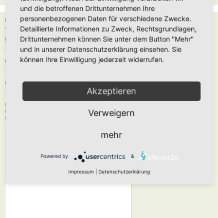
und die betroffenen Drittunternehmen Ihre
personenbezogenen Daten für verschiedene Zwecke.
Empfänger:
Administrator
Detaillierte Informationen zu Zweck, Rechtsgrundlagen,
Drittunternehmen können Sie unter dem Button "Mehr"
Deine E-Mail-Adresse:
und in unserer Datenschutzerklärung einsehen. Sie
können Ihre Einwilligung jederzeit widerrufen.
Dein Name:
Betreff:
Akzeptieren
Nachrichtentext:
Verweigern
Diese Nachricht wird als reiner Text verschickt, verwende daher kein HTML oder
BBCode. Als Antwort-Adresse für die E-Mail wird deine E-Mail-Adresse angegeben.
mehr
Powered by
&
Impressum
|
Datenschutzerklärung