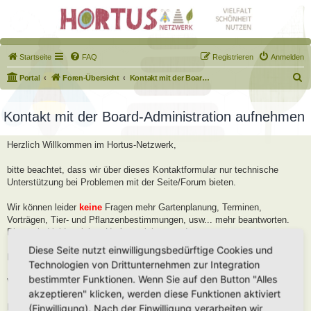
Startseite
FAQ
Registrieren
Anmelden
S
Portal
Foren-Übersicht
Kontakt mit der Board-Administration aufnehmen
u
c
Kontakt mit der Board-Administration aufnehmen
h
Herzlich Willkommen im Hortus-Netzwerk,
e
bitte beachtet, dass wir über dieses Kontaktformular nur technische
Unterstützung bei Problemen mit der Seite/Forum bieten.
Wir können leider
keine
Fragen mehr Gartenplanung, Terminen,
Vorträgen, Tier- und Pflanzenbestimmungen, usw... mehr beantworten.
Diese sind leider viel zu Umfangreich geworden.
Diese Seite nutzt einwilligungsbedürftige Cookies und
Bitte stellt diese Fragen im Forum, dort helfen wir Euch gerne weiter.
Technologien von Drittunternehmen zur Integration
bestimmter Funktionen. Wenn Sie auf den Button "Alles
Viele Grüße
akzeptieren" klicken, werden diese Funktionen aktiviert
Robert
(Einwilligung). Nach der Einwilligung verarbeiten wir