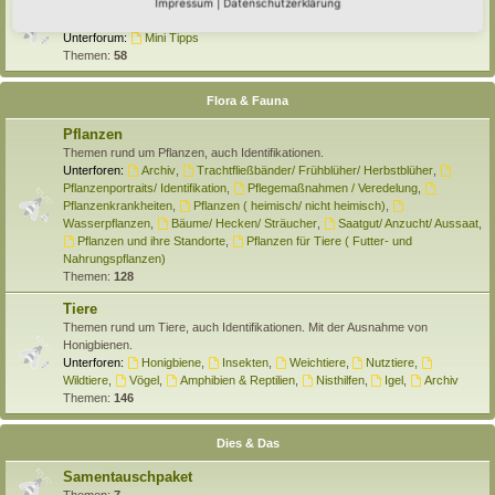
Selber machen
Impressum
|
Datenschutzerklärung
Hier findet Ihr Anleitungen rund um den Hortus zum Selber machen.
Unterforum:
Mini Tipps
Themen:
58
Flora & Fauna
Pflanzen
Themen rund um Pflanzen, auch Identifikationen.
Unterforen:
Archiv
,
Trachtfließbänder/ Frühblüher/ Herbstblüher
,
Pflanzenportraits/ Identifikation
,
Pflegemaßnahmen / Veredelung
,
Pflanzenkrankheiten
,
Pflanzen ( heimisch/ nicht heimisch)
,
Wasserpflanzen
,
Bäume/ Hecken/ Sträucher
,
Saatgut/ Anzucht/ Aussaat
,
Pflanzen und ihre Standorte
,
Pflanzen für Tiere ( Futter- und
Nahrungspflanzen)
Themen:
128
Tiere
Themen rund um Tiere, auch Identifikationen. Mit der Ausnahme von
Honigbienen.
Unterforen:
Honigbiene
,
Insekten
,
Weichtiere
,
Nutztiere
,
Wildtiere
,
Vögel
,
Amphibien & Reptilien
,
Nisthilfen
,
Igel
,
Archiv
Themen:
146
Dies & Das
Samentauschpaket
Themen:
7