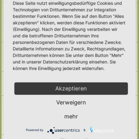
Diese Seite nutzt einwilligungsbedürftige Cookies und
Naturmodule & kleine Biotope
Technologien von Drittunternehmen zur Integration
Alles um die Naturmodule, sowie Wald-Themen, Sumpfzonen, Wasserzonen,
bestimmter Funktionen. Wenn Sie auf den Button "Alles
wechselfeuchte Gebiete, nährstoffreichere Areale, usw.
akzeptieren" klicken, werden diese Funktionen aktiviert
Unterforen:
Trockenmauern
,
Pyramiden
,
Teiche & Wasserstellen
,
Sandarien
,
Reisighaufen & Laubhaufen
,
Totholz
,
Käferkeller
,
(Einwilligung). Nach der Einwilligung verarbeiten wir
Benjeshecke
,
Sonstige Lebensräume
,
Archiv
und die betroffenen Drittunternehmen Ihre
Themen:
71
personenbezogenen Daten für verschiedene Zwecke.
Pufferzone
Detaillierte Informationen zu Zweck, Rechtsgrundlagen,
Hier gehört alles hin, was die Pufferzone in einem Hortus betrifft. Frage,
Drittunternehmen können Sie unter dem Button "Mehr"
Antworten, Wissen und Ideen: Her damit!
und in unserer Datenschutzerklärung einsehen. Sie
Unterforum:
Archiv
Themen:
29
können Ihre Einwilligung jederzeit widerrufen.
Hotspotzone
der Bereich für die Hotspotzone.
Unterforum:
Archiv
Akzeptieren
Themen:
22
Ertragszone
Verweigern
Themen der Ertragszone finden hier einen Platz.
Unterforen:
Anbauarten
,
Beete in allen Formen
,
Gemüse
,
mehr
Kompostieren/ Mulchen/ Dauerhumus
,
Kräuter/ Gewürze
,
Obststräucher/- Obstbäume
,
Vermehrung/ Vorziehen
,
Wassermanagement
,
Haltbarmachung
,
Hortane Küche
,
Archiv
Powered by
&
Themen:
247