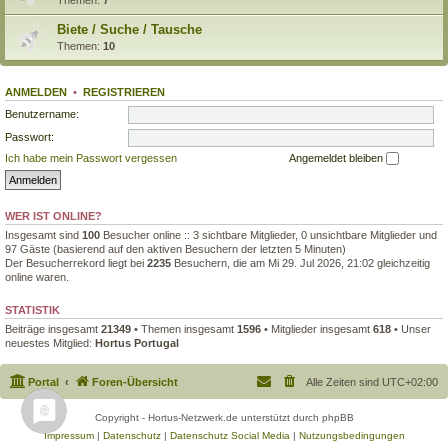
Biete / Suche / Tausche
Themen:
10
ANMELDEN
•
REGISTRIEREN
Benutzername:
Passwort:
Ich habe mein Passwort vergessen
Angemeldet bleiben
WER IST ONLINE?
Insgesamt sind
100
Besucher online :: 3 sichtbare Mitglieder, 0 unsichtbare Mitglieder und
97 Gäste (basierend auf den aktiven Besuchern der letzten 5 Minuten)
Der Besucherrekord liegt bei
2235
Besuchern, die am Mi 29. Jul 2026, 21:02 gleichzeitig
online waren.
STATISTIK
Beiträge insgesamt
21349
• Themen insgesamt
1596
• Mitglieder insgesamt
618
• Unser
neuestes Mitglied:
Hortus Portugal
Portal
Foren-Übersicht
Alle Zeiten sind
UTC+02:00
Copyright - Hortus-Netzwerk.de unterstützt durch phpBB
Impressum
|
Datenschutz
|
Datenschutz Social Media
|
Nutzungsbedingungen