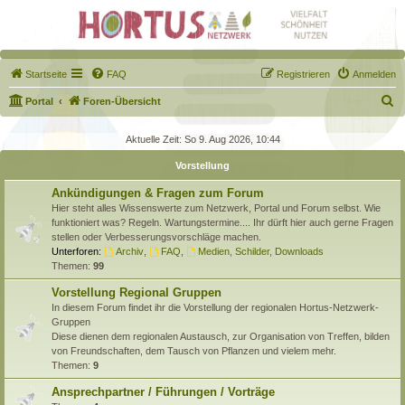
Startseite
FAQ
Registrieren
Anmelden
S
Portal
Foren-Übersicht
u
Aktuelle Zeit: So 9. Aug 2026, 10:44
c
Vorstellung
h
e
Ankündigungen & Fragen zum Forum
Hier steht alles Wissenswerte zum Netzwerk, Portal und Forum selbst. Wie
funktioniert was? Regeln. Wartungstermine.... Ihr dürft hier auch gerne Fragen
stellen oder Verbesserungsvorschläge machen.
Unterforen:
Archiv
,
FAQ
,
Medien, Schilder, Downloads
Themen:
99
Vorstellung Regional Gruppen
In diesem Forum findet ihr die Vorstellung der regionalen Hortus-Netzwerk-
Gruppen
Diese dienen dem regionalen Austausch, zur Organisation von Treffen, bilden
von Freundschaften, dem Tausch von Pflanzen und vielem mehr.
Themen:
9
Ansprechpartner / Führungen / Vorträge