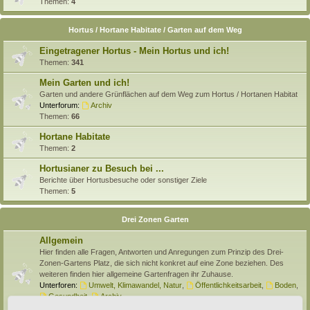
Themen:
4
Hortus / Hortane Habitate / Garten auf dem Weg
Eingetragener Hortus - Mein Hortus und ich!
Themen:
341
Mein Garten und ich!
Garten und andere Grünflächen auf dem Weg zum Hortus / Hortanen Habitat
Unterforum:
Archiv
Themen:
66
Hortane Habitate
Themen:
2
Hortusianer zu Besuch bei ...
Berichte über Hortusbesuche oder sonstiger Ziele
Themen:
5
Drei Zonen Garten
Allgemein
Hier finden alle Fragen, Antworten und Anregungen zum Prinzip des Drei-
Zonen-Gartens Platz, die sich nicht konkret auf eine Zone beziehen. Des
weiteren finden hier allgemeine Gartenfragen ihr Zuhause.
Unterforen:
Umwelt, Klimawandel, Natur
,
Öffentlichkeitsarbeit
,
Boden
,
Gesundheit
,
Archiv
Themen:
138