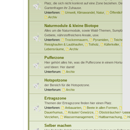
Platz, die sich nicht konkret auf eine Zone beziehen. Des wei
Gartenfragen ihr Zuhause.
Unterforen:
Umwelt, Klimawandel, Natur
,
Öffentlichkeits
Archiv
Naturmodule & kleine Biotope
Alles um die Naturmodule, sowie Wald-Themen, Sumpfzone
Gebiete, nährstoffreichere Areale, usw.
Unterforen:
Trockenmauern
,
Pyramiden
,
Teiche & W
Reisighaufen & Laubhaufen
,
Totholz
,
Käferkeller
,
Ben
Lebensräume
,
Archiv
Pufferzone
Hier gehört alles hin, was die Pufferzone in einem Hortus bet
und Ideen: Her damit!
Unterforum:
Archiv
Hotspotzone
der Bereich für die Hotspotzone.
Unterforum:
Archiv
Ertragszone
Themen der Ertragszone finden hier einen Platz.
Unterforen:
Anbauarten
,
Beete in allen Formen
,
Gem
Dauerhumus
,
Kräuter/ Gewürze
,
Obststräucher/- Obs
Vorziehen
,
Wassermanagement
,
Haltbarmachung
,
H
Selber machen