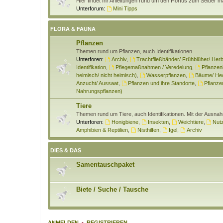
Hier findet Ihr Anleitungen rund um den Hortus zum Selber 
Unterforum:
Mini Tipps
FLORA & FAUNA
Pflanzen
Themen rund um Pflanzen, auch Identifikationen.
Unterforen:
Archiv
,
Trachtfließbänder/ Frühblüher/ Herb
Identifikation
,
Pflegemaßnahmen / Veredelung
,
Pflanzen
heimisch/ nicht heimisch)
,
Wasserpflanzen
,
Bäume/ Hec
Anzucht/ Aussaat
,
Pflanzen und ihre Standorte
,
Pflanzen
Nahrungspflanzen)
Tiere
Themen rund um Tiere, auch Identifikationen. Mit der Ausna
Unterforen:
Honigbiene
,
Insekten
,
Weichtiere
,
Nutz
Amphibien & Reptilien
,
Nisthilfen
,
Igel
,
Archiv
DIES & DAS
Samentauschpaket
Biete / Suche / Tausche
ANMELDEN
•
REGISTRIEREN