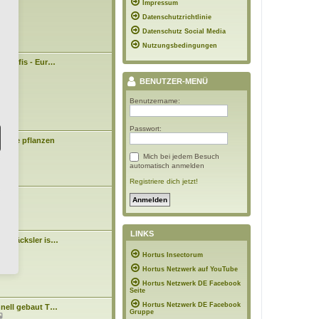
09:43
Impressum
e
i
Datenschutzrichtlinie
t
r
Datenschutz Social Media
a
Nutzungsbedingungen
g
n Profis - Eur…
3:43
BENUTZER-MENÜ
Benutzername:
Passwort:
Bäume pflanzen
Mich bei jedem Besuch
0:48
automatisch anmelden
Registriere dich jetzt!
asen
7:10
LINKS
tenhäcksler is…
N
n
Hortus Insectorum
e
4:15
u
Hortus Netzwerk auf YouTube
e
s
Hortus Netzwerk DE Facebook
t
Seite
e
Hortus Netzwerk DE Facebook
hnell gebaut T…
r
Gruppe
N
B