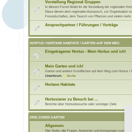
Vorstellung Regional Gruppen
In diesem Forum findet ihr die Vorstellung der regionalen H
Diese dienen dem regionalen Austausch, zur Organisation von
Freundschaften, dem Tausch von Pflanzen und vielem mehr.
Ansprechpartner / Führungen / Vorträge
HORTUS / HORTANE HABITATE / GARTEN AUF DEM WEG
Eingetragener Hortus - Mein Hortus und ich!
Mein Garten und ich!
Garten und andere Grünflächen auf dem Weg zum Hortus / H
Unterforum:
Archiv
Hortane Habitate
Hortusianer zu Besuch bei ...
Berichte über Hortusbesuche oder sonstiger Ziele
DREI ZONEN GARTEN
Allgemein
Hier finden alle Fragen, Antworten und Anregungen zum Pri