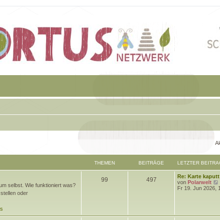
Ak
THEMEN
BEITRÄGE
LETZTER BEITRA
L
Re: Karte kaputt
T
B
99
497
e
von
Polarwelt
m selbst. Wie funktioniert was?
t
Fr 19. Jun 2026, 
h
e
stellen oder
z
t
e
i
e
ds
r
m
t
B