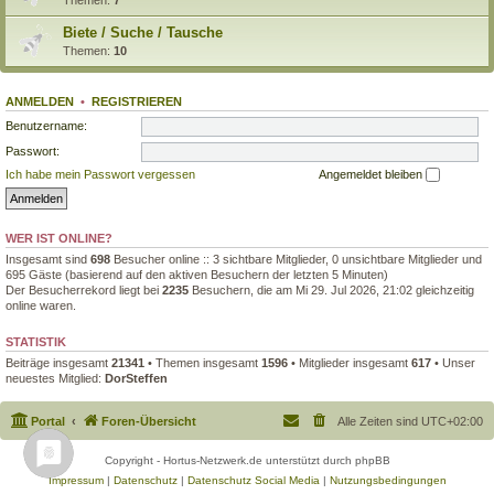
Biete / Suche / Tausche
Themen:
10
ANMELDEN
•
REGISTRIEREN
Benutzername:
Passwort:
Ich habe mein Passwort vergessen
Angemeldet bleiben
WER IST ONLINE?
Insgesamt sind
698
Besucher online :: 3 sichtbare Mitglieder, 0 unsichtbare Mitglieder und
695 Gäste (basierend auf den aktiven Besuchern der letzten 5 Minuten)
Der Besucherrekord liegt bei
2235
Besuchern, die am Mi 29. Jul 2026, 21:02 gleichzeitig
online waren.
STATISTIK
Beiträge insgesamt
21341
• Themen insgesamt
1596
• Mitglieder insgesamt
617
• Unser
neuestes Mitglied:
DorSteffen
Portal
Foren-Übersicht
Alle Zeiten sind
UTC+02:00
Copyright - Hortus-Netzwerk.de unterstützt durch phpBB
Impressum
|
Datenschutz
|
Datenschutz Social Media
|
Nutzungsbedingungen