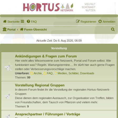
Startseite
FAQ
Registrieren
Anmelden
S
Portal
Foren-Übersicht
u
Aktuelle Zeit: Do 6. Aug 2026, 06:09
c
Vorstellung
h
e
Ankündigungen & Fragen zum Forum
Hier steht alles Wissenswerte zum Netzwerk, Portal und Forum selbst. Wie
funktioniert was? Regeln. Wartungstermine.... Ihr dürft hier auch gerne Fragen
stellen oder Verbesserungsvorschläge machen.
Unterforen:
Archiv
,
FAQ
,
Medien, Schilder, Downloads
Themen:
99
Vorstellung Regional Gruppen
In diesem Forum findet ihr die Vorstellung der regionalen Hortus-Netzwerk-
Gruppen
Diese dienen dem regionalen Austausch, zur Organisation von Treffen, bilden
von Freundschaften, dem Tausch von Pflanzen und vielem mehr.
Themen:
9
Ansprechpartner / Führungen / Vorträge