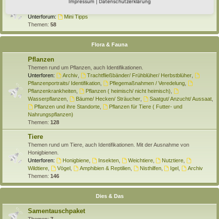
Selber machen
Impressum
|
Datenschutzerklärung
Hier findet Ihr Anleitungen rund um den Hortus zum Selber machen.
Unterforum:
Mini Tipps
Themen:
58
Flora & Fauna
Pflanzen
Themen rund um Pflanzen, auch Identifikationen.
Unterforen:
Archiv
,
Trachtfließbänder/ Frühblüher/ Herbstblüher
,
Pflanzenportraits/ Identifikation
,
Pflegemaßnahmen / Veredelung
,
Pflanzenkrankheiten
,
Pflanzen ( heimisch/ nicht heimisch)
,
Wasserpflanzen
,
Bäume/ Hecken/ Sträucher
,
Saatgut/ Anzucht/ Aussaat
,
Pflanzen und ihre Standorte
,
Pflanzen für Tiere ( Futter- und
Nahrungspflanzen)
Themen:
128
Tiere
Themen rund um Tiere, auch Identifikationen. Mit der Ausnahme von
Honigbienen.
Unterforen:
Honigbiene
,
Insekten
,
Weichtiere
,
Nutztiere
,
Wildtiere
,
Vögel
,
Amphibien & Reptilien
,
Nisthilfen
,
Igel
,
Archiv
Themen:
146
Dies & Das
Samentauschpaket
Themen:
7