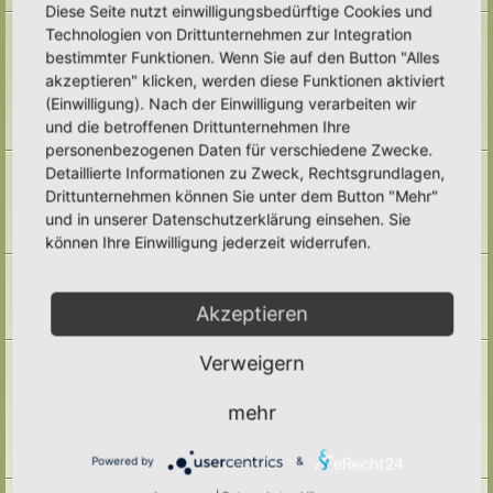
Diese Seite nutzt einwilligungsbedürftige Cookies und
Naturmodule & kleine Biotope
Technologien von Drittunternehmen zur Integration
Alles um die Naturmodule, sowie Wald-Themen, Sumpfzonen, Wasserzonen,
bestimmter Funktionen. Wenn Sie auf den Button "Alles
wechselfeuchte Gebiete, nährstoffreichere Areale, usw.
akzeptieren" klicken, werden diese Funktionen aktiviert
Unterforen:
Trockenmauern
,
Pyramiden
,
Teiche & Wasserstellen
,
Sandarien
,
Reisighaufen & Laubhaufen
,
Totholz
,
Käferkeller
,
(Einwilligung). Nach der Einwilligung verarbeiten wir
Benjeshecke
,
Sonstige Lebensräume
,
Archiv
und die betroffenen Drittunternehmen Ihre
Themen:
71
personenbezogenen Daten für verschiedene Zwecke.
Pufferzone
Detaillierte Informationen zu Zweck, Rechtsgrundlagen,
Hier gehört alles hin, was die Pufferzone in einem Hortus betrifft. Frage,
Drittunternehmen können Sie unter dem Button "Mehr"
Antworten, Wissen und Ideen: Her damit!
und in unserer Datenschutzerklärung einsehen. Sie
Unterforum:
Archiv
Themen:
29
können Ihre Einwilligung jederzeit widerrufen.
Hotspotzone
der Bereich für die Hotspotzone.
Unterforum:
Archiv
Akzeptieren
Themen:
22
Ertragszone
Verweigern
Themen der Ertragszone finden hier einen Platz.
Unterforen:
Anbauarten
,
Beete in allen Formen
,
Gemüse
,
mehr
Kompostieren/ Mulchen/ Dauerhumus
,
Kräuter/ Gewürze
,
Obststräucher/- Obstbäume
,
Vermehrung/ Vorziehen
,
Wassermanagement
,
Haltbarmachung
,
Hortane Küche
,
Archiv
Powered by
&
Themen:
247