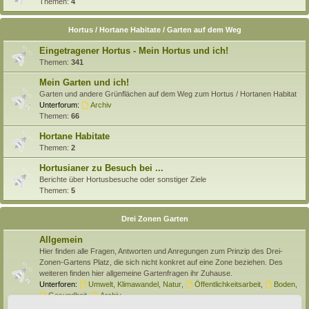
Themen:
4
Hortus / Hortane Habitate / Garten auf dem Weg
Eingetragener Hortus - Mein Hortus und ich!
Themen:
341
Mein Garten und ich!
Garten und andere Grünflächen auf dem Weg zum Hortus / Hortanen Habitat
Unterforum:
Archiv
Themen:
66
Hortane Habitate
Themen:
2
Hortusianer zu Besuch bei ...
Berichte über Hortusbesuche oder sonstiger Ziele
Themen:
5
Drei Zonen Garten
Allgemein
Hier finden alle Fragen, Antworten und Anregungen zum Prinzip des Drei-
Zonen-Gartens Platz, die sich nicht konkret auf eine Zone beziehen. Des
weiteren finden hier allgemeine Gartenfragen ihr Zuhause.
Unterforen:
Umwelt, Klimawandel, Natur
,
Öffentlichkeitsarbeit
,
Boden
,
Gesundheit
,
Archiv
Themen:
138