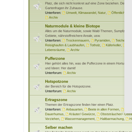
Platz, die sich nicht konkret auf eine Zone beziehen. Des wei
Gartenfragen ihr Zuhause.
Unterforen:
Umwelt, Klimawandel, Natur
,
Öffentlichkeits
Archiv
Naturmodule & kleine Biotope
Alles um die Naturmodule, sowie Wald-Themen, Sumpfzone
Gebiete, nährstoffreichere Areale, usw.
Unterforen:
Trockenmauern
,
Pyramiden
,
Teiche & W
Reisighaufen & Laubhaufen
,
Totholz
,
Käferkeller
,
Ben
Lebensräume
,
Archiv
Pufferzone
Hier gehört alles hin, was die Pufferzone in einem Hortus bet
und Ideen: Her damit!
Unterforum:
Archiv
Hotspotzone
der Bereich für die Hotspotzone.
Unterforum:
Archiv
Ertragszone
Themen der Ertragszone finden hier einen Platz.
Unterforen:
Anbauarten
,
Beete in allen Formen
,
Gem
Dauerhumus
,
Kräuter/ Gewürze
,
Obststräucher/- Obs
Vorziehen
,
Wassermanagement
,
Haltbarmachung
,
H
Selber machen