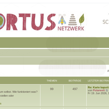
A
THEMEN
BEITRÄGE
LETZTER BEITRA
L
Re: Karte kaputt
T
B
99
497
e
von
Polarwelt
m selbst. Wie funktioniert was?
t
Fr 19. Jun 2026, 
h
e
stellen oder
z
t
e
i
e
ds
r
m
t
B