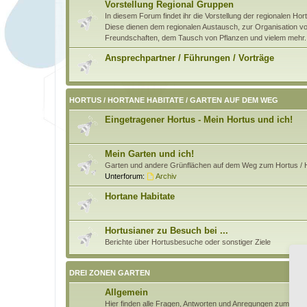
Vorstellung Regional Gruppen
In diesem Forum findet ihr die Vorstellung der regionalen H
Diese dienen dem regionalen Austausch, zur Organisation von
Freundschaften, dem Tausch von Pflanzen und vielem mehr.
Ansprechpartner / Führungen / Vorträge
HORTUS / HORTANE HABITATE / GARTEN AUF DEM WEG
Eingetragener Hortus - Mein Hortus und ich!
Mein Garten und ich!
Garten und andere Grünflächen auf dem Weg zum Hortus / H
Unterforum:
Archiv
Hortane Habitate
Hortusianer zu Besuch bei ...
Berichte über Hortusbesuche oder sonstiger Ziele
DREI ZONEN GARTEN
Allgemein
Hier finden alle Fragen, Antworten und Anregungen zum Pri