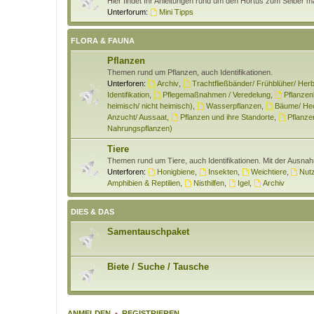
Hier findet Ihr Anleitungen rund um den Hortus zum Selber 
Unterforum:
Mini Tipps
FLORA & FAUNA
Pflanzen
Themen rund um Pflanzen, auch Identifikationen.
Unterforen:
Archiv
,
Trachtfließbänder/ Frühblüher/ Herb
Identifikation
,
Pflegemaßnahmen / Veredelung
,
Pflanzen
heimisch/ nicht heimisch)
,
Wasserpflanzen
,
Bäume/ Hec
Anzucht/ Aussaat
,
Pflanzen und ihre Standorte
,
Pflanzen
Nahrungspflanzen)
Tiere
Themen rund um Tiere, auch Identifikationen. Mit der Ausna
Unterforen:
Honigbiene
,
Insekten
,
Weichtiere
,
Nutz
Amphibien & Reptilien
,
Nisthilfen
,
Igel
,
Archiv
DIES & DAS
Samentauschpaket
Biete / Suche / Tausche
ANMELDEN
•
REGISTRIEREN