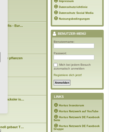
09:43
Impressum
e
i
Datenschutzrichtlinie
t
r
Datenschutz Social Media
a
Nutzungsbedingungen
g
n Profis - Eur…
3:43
BENUTZER-MENÜ
Benutzername:
Passwort:
Bäume pflanzen
Mich bei jedem Besuch
0:48
automatisch anmelden
Registriere dich jetzt!
asen
7:10
LINKS
tenhäcksler is…
N
n
Hortus Insectorum
e
4:15
u
Hortus Netzwerk auf YouTube
e
s
Hortus Netzwerk DE Facebook
t
Seite
e
Hortus Netzwerk DE Facebook
hnell gebaut T…
r
Gruppe
N
B