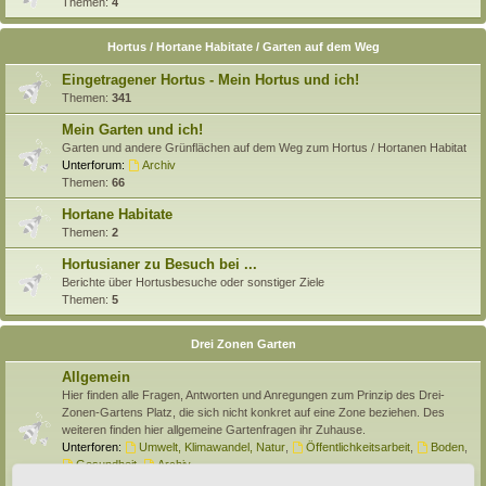
Themen:
4
Hortus / Hortane Habitate / Garten auf dem Weg
Eingetragener Hortus - Mein Hortus und ich!
Themen:
341
Mein Garten und ich!
Garten und andere Grünflächen auf dem Weg zum Hortus / Hortanen Habitat
Unterforum:
Archiv
Themen:
66
Hortane Habitate
Themen:
2
Hortusianer zu Besuch bei ...
Berichte über Hortusbesuche oder sonstiger Ziele
Themen:
5
Drei Zonen Garten
Allgemein
Hier finden alle Fragen, Antworten und Anregungen zum Prinzip des Drei-
Zonen-Gartens Platz, die sich nicht konkret auf eine Zone beziehen. Des
weiteren finden hier allgemeine Gartenfragen ihr Zuhause.
Unterforen:
Umwelt, Klimawandel, Natur
,
Öffentlichkeitsarbeit
,
Boden
,
Gesundheit
,
Archiv
Themen:
138