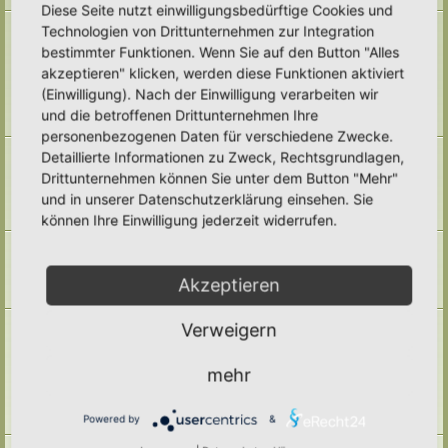
Diese Seite nutzt einwilligungsbedürftige Cookies und
Naturmodule & kleine Biotope
Technologien von Drittunternehmen zur Integration
Alles um die Naturmodule, sowie Wald-Themen, Sumpfzonen, Wasserzonen,
bestimmter Funktionen. Wenn Sie auf den Button "Alles
wechselfeuchte Gebiete, nährstoffreichere Areale, usw.
akzeptieren" klicken, werden diese Funktionen aktiviert
Unterforen:
Trockenmauern
,
Pyramiden
,
Teiche & Wasserstellen
,
Sandarien
,
Reisighaufen & Laubhaufen
,
Totholz
,
Käferkeller
,
(Einwilligung). Nach der Einwilligung verarbeiten wir
Benjeshecke
,
Sonstige Lebensräume
,
Archiv
und die betroffenen Drittunternehmen Ihre
Themen:
71
personenbezogenen Daten für verschiedene Zwecke.
Pufferzone
Detaillierte Informationen zu Zweck, Rechtsgrundlagen,
Hier gehört alles hin, was die Pufferzone in einem Hortus betrifft. Frage,
Drittunternehmen können Sie unter dem Button "Mehr"
Antworten, Wissen und Ideen: Her damit!
und in unserer Datenschutzerklärung einsehen. Sie
Unterforum:
Archiv
Themen:
29
können Ihre Einwilligung jederzeit widerrufen.
Hotspotzone
der Bereich für die Hotspotzone.
Unterforum:
Archiv
Akzeptieren
Themen:
22
Ertragszone
Verweigern
Themen der Ertragszone finden hier einen Platz.
Unterforen:
Anbauarten
,
Beete in allen Formen
,
Gemüse
,
mehr
Kompostieren/ Mulchen/ Dauerhumus
,
Kräuter/ Gewürze
,
Obststräucher/- Obstbäume
,
Vermehrung/ Vorziehen
,
Wassermanagement
,
Haltbarmachung
,
Hortane Küche
,
Archiv
Powered by
&
Themen:
247