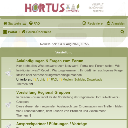
Startseite
FAQ
Registrieren
Anmelden
S
Portal
Foren-Übersicht
u
Aktuelle Zeit: Sa 8. Aug 2026, 16:55
c
Vorstellung
h
e
Ankündigungen & Fragen zum Forum
Hier steht alles Wissenswerte zum Netzwerk, Portal und Forum selbst. Wie
funktioniert was? Regeln. Wartungstermine.... Ihr dürft hier auch gerne Fragen
stellen oder Verbesserungsvorschläge machen.
Unterforen:
Archiv
,
FAQ
,
Medien, Schilder, Downloads
Themen:
99
Vorstellung Regional Gruppen
In diesem Forum findet ihr die Vorstellung der regionalen Hortus-Netzwerk-
Gruppen
Diese dienen dem regionalen Austausch, zur Organisation von Treffen, bilden
von Freundschaften, dem Tausch von Pflanzen und vielem mehr.
Themen:
9
Ansprechpartner / Führungen / Vorträge