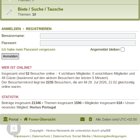
Biete / Suche / Tausche
Themen:
10
ANMELDEN
•
REGISTRIEREN
Benutzername:
Passwort:
Ich habe mein Passwort vergessen
Angemeldet bleiben
WER IST ONLINE?
Insgesamt sind
52
Besucher online :: 4 sichtbare Mitglieder, 0 unsichtbare Mitglieder und
48 Gäste (basierend auf den aktiven Besuchern der letzten 5 Minuten)
Der Besucherrekord liegt bei
2235
Besuchern, die am Mi 29. Jul 2026, 21:02 gleichzeitig
online waren.
STATISTIK
Beiträge insgesamt
21346
• Themen insgesamt
1596
• Mitglieder insgesamt
618
• Unser
neuestes Mitglied:
Hortus Portugal
Portal
Foren-Übersicht
Alle Zeiten sind
UTC+02:00
Copyright - Hortus-Netzwerk.de unterstützt durch phpBB
Impressum
|
Datenschutz
|
Datenschutz Social Media
|
Nutzungsbedingungen