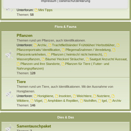
Selber machen
Impressum
|
Datenschutzerklärung
Hier findet Ihr Anleitungen rund um den Hortus zum Selber machen.
Unterforum:
Mini Tipps
Themen:
58
Flora & Fauna
Pflanzen
Themen rund um Pflanzen, auch Identifikationen.
Unterforen:
Archiv
,
Trachtfließbänder/ Frühblüher/ Herbstblüher
,
Pflanzenportraits/ Identifikation
,
Pflegemaßnahmen / Veredelung
,
Pflanzenkrankheiten
,
Pflanzen ( heimisch/ nicht heimisch)
,
Wasserpflanzen
,
Bäume/ Hecken/ Sträucher
,
Saatgut/ Anzucht/ Aussaat
,
Pflanzen und ihre Standorte
,
Pflanzen für Tiere ( Futter- und
Nahrungspflanzen)
Themen:
128
Tiere
Themen rund um Tiere, auch Identifikationen. Mit der Ausnahme von
Honigbienen.
Unterforen:
Honigbiene
,
Insekten
,
Weichtiere
,
Nutztiere
,
Wildtiere
,
Vögel
,
Amphibien & Reptilien
,
Nisthilfen
,
Igel
,
Archiv
Themen:
146
Dies & Das
Samentauschpaket
Themen:
7