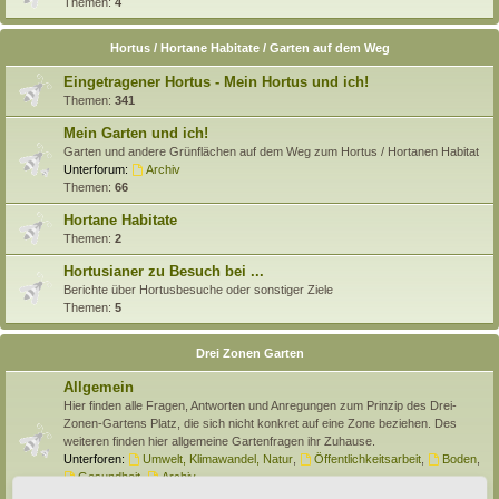
Themen:
4
Hortus / Hortane Habitate / Garten auf dem Weg
Eingetragener Hortus - Mein Hortus und ich!
Themen:
341
Mein Garten und ich!
Garten und andere Grünflächen auf dem Weg zum Hortus / Hortanen Habitat
Unterforum:
Archiv
Themen:
66
Hortane Habitate
Themen:
2
Hortusianer zu Besuch bei ...
Berichte über Hortusbesuche oder sonstiger Ziele
Themen:
5
Drei Zonen Garten
Allgemein
Hier finden alle Fragen, Antworten und Anregungen zum Prinzip des Drei-
Zonen-Gartens Platz, die sich nicht konkret auf eine Zone beziehen. Des
weiteren finden hier allgemeine Gartenfragen ihr Zuhause.
Unterforen:
Umwelt, Klimawandel, Natur
,
Öffentlichkeitsarbeit
,
Boden
,
Gesundheit
,
Archiv
Themen:
138