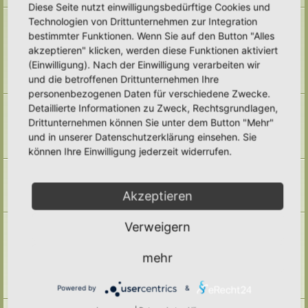
Diese Seite nutzt einwilligungsbedürftige Cookies und
Naturmodule & kleine Biotope
Technologien von Drittunternehmen zur Integration
Alles um die Naturmodule, sowie Wald-Themen, Sumpfzonen, Wasserzonen,
bestimmter Funktionen. Wenn Sie auf den Button "Alles
wechselfeuchte Gebiete, nährstoffreichere Areale, usw.
akzeptieren" klicken, werden diese Funktionen aktiviert
Unterforen:
Trockenmauern
,
Pyramiden
,
Teiche & Wasserstellen
,
Sandarien
,
Reisighaufen & Laubhaufen
,
Totholz
,
Käferkeller
,
(Einwilligung). Nach der Einwilligung verarbeiten wir
Benjeshecke
,
Sonstige Lebensräume
,
Archiv
und die betroffenen Drittunternehmen Ihre
Themen:
71
personenbezogenen Daten für verschiedene Zwecke.
Pufferzone
Detaillierte Informationen zu Zweck, Rechtsgrundlagen,
Hier gehört alles hin, was die Pufferzone in einem Hortus betrifft. Frage,
Drittunternehmen können Sie unter dem Button "Mehr"
Antworten, Wissen und Ideen: Her damit!
und in unserer Datenschutzerklärung einsehen. Sie
Unterforum:
Archiv
Themen:
29
können Ihre Einwilligung jederzeit widerrufen.
Hotspotzone
der Bereich für die Hotspotzone.
Unterforum:
Archiv
Akzeptieren
Themen:
22
Ertragszone
Verweigern
Themen der Ertragszone finden hier einen Platz.
Unterforen:
Anbauarten
,
Beete in allen Formen
,
Gemüse
,
mehr
Kompostieren/ Mulchen/ Dauerhumus
,
Kräuter/ Gewürze
,
Obststräucher/- Obstbäume
,
Vermehrung/ Vorziehen
,
Wassermanagement
,
Haltbarmachung
,
Hortane Küche
,
Archiv
Powered by
&
Themen:
247