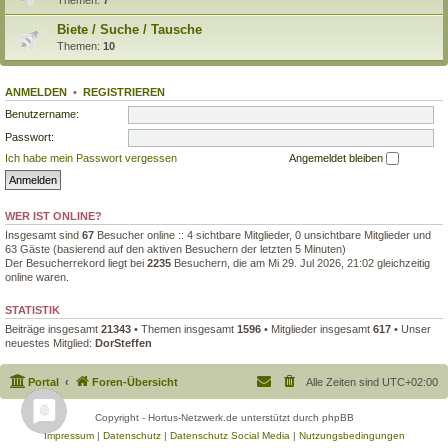
Biete / Suche / Tausche
Themen:
10
ANMELDEN
•
REGISTRIEREN
Benutzername:
Passwort:
Ich habe mein Passwort vergessen
Angemeldet bleiben
WER IST ONLINE?
Insgesamt sind
67
Besucher online :: 4 sichtbare Mitglieder, 0 unsichtbare Mitglieder und
63 Gäste (basierend auf den aktiven Besuchern der letzten 5 Minuten)
Der Besucherrekord liegt bei
2235
Besuchern, die am Mi 29. Jul 2026, 21:02 gleichzeitig
online waren.
STATISTIK
Beiträge insgesamt
21343
• Themen insgesamt
1596
• Mitglieder insgesamt
617
• Unser
neuestes Mitglied:
DorSteffen
Portal
Foren-Übersicht
Alle Zeiten sind
UTC+02:00
Copyright - Hortus-Netzwerk.de unterstützt durch phpBB
Impressum
|
Datenschutz
|
Datenschutz Social Media
|
Nutzungsbedingungen