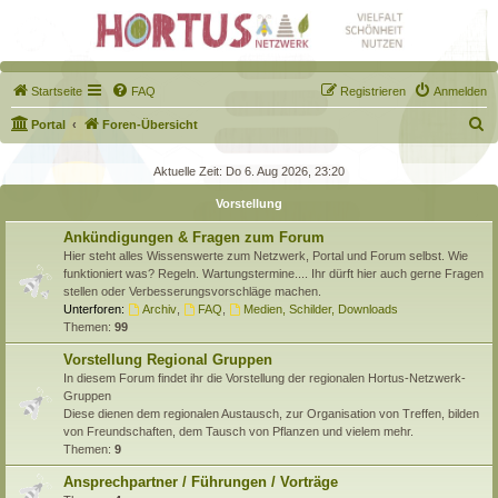
Startseite
FAQ
Registrieren
Anmelden
S
Portal
Foren-Übersicht
u
Aktuelle Zeit: Do 6. Aug 2026, 23:20
c
Vorstellung
h
e
Ankündigungen & Fragen zum Forum
Hier steht alles Wissenswerte zum Netzwerk, Portal und Forum selbst. Wie
funktioniert was? Regeln. Wartungstermine.... Ihr dürft hier auch gerne Fragen
stellen oder Verbesserungsvorschläge machen.
Unterforen:
Archiv
,
FAQ
,
Medien, Schilder, Downloads
Themen:
99
Vorstellung Regional Gruppen
In diesem Forum findet ihr die Vorstellung der regionalen Hortus-Netzwerk-
Gruppen
Diese dienen dem regionalen Austausch, zur Organisation von Treffen, bilden
von Freundschaften, dem Tausch von Pflanzen und vielem mehr.
Themen:
9
Ansprechpartner / Führungen / Vorträge