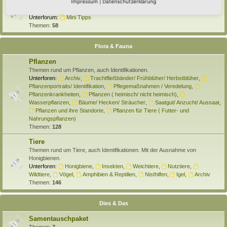
Selber machen
Impressum
|
Datenschutzerklärung
Hier findet Ihr Anleitungen rund um den Hortus zum Selber machen.
Unterforum:
Mini Tipps
Themen:
58
Flora & Fauna
Pflanzen
Themen rund um Pflanzen, auch Identifikationen.
Unterforen:
Archiv
,
Trachtfließbänder/ Frühblüher/ Herbstblüher
,
Pflanzenportraits/ Identifikation
,
Pflegemaßnahmen / Veredelung
,
Pflanzenkrankheiten
,
Pflanzen ( heimisch/ nicht heimisch)
,
Wasserpflanzen
,
Bäume/ Hecken/ Sträucher
,
Saatgut/ Anzucht/ Aussaat
,
Pflanzen und ihre Standorte
,
Pflanzen für Tiere ( Futter- und
Nahrungspflanzen)
Themen:
128
Tiere
Themen rund um Tiere, auch Identifikationen. Mit der Ausnahme von
Honigbienen.
Unterforen:
Honigbiene
,
Insekten
,
Weichtiere
,
Nutztiere
,
Wildtiere
,
Vögel
,
Amphibien & Reptilien
,
Nisthilfen
,
Igel
,
Archiv
Themen:
146
Dies & Das
Samentauschpaket
Themen:
7