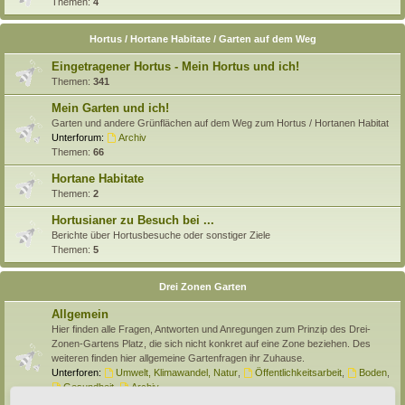
Themen:
4
Hortus / Hortane Habitate / Garten auf dem Weg
Eingetragener Hortus - Mein Hortus und ich!
Themen:
341
Mein Garten und ich!
Garten und andere Grünflächen auf dem Weg zum Hortus / Hortanen Habitat
Unterforum:
Archiv
Themen:
66
Hortane Habitate
Themen:
2
Hortusianer zu Besuch bei ...
Berichte über Hortusbesuche oder sonstiger Ziele
Themen:
5
Drei Zonen Garten
Allgemein
Hier finden alle Fragen, Antworten und Anregungen zum Prinzip des Drei-
Zonen-Gartens Platz, die sich nicht konkret auf eine Zone beziehen. Des
weiteren finden hier allgemeine Gartenfragen ihr Zuhause.
Unterforen:
Umwelt, Klimawandel, Natur
,
Öffentlichkeitsarbeit
,
Boden
,
Gesundheit
,
Archiv
Themen:
138