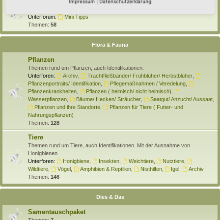
Selber machen
Impressum
|
Datenschutzerklärung
Hier findet Ihr Anleitungen rund um den Hortus zum Selber machen.
Unterforum:
Mini Tipps
Themen:
58
Flora & Fauna
Pflanzen
Themen rund um Pflanzen, auch Identifikationen.
Unterforen:
Archiv
,
Trachtfließbänder/ Frühblüher/ Herbstblüher
,
Pflanzenportraits/ Identifikation
,
Pflegemaßnahmen / Veredelung
,
Pflanzenkrankheiten
,
Pflanzen ( heimisch/ nicht heimisch)
,
Wasserpflanzen
,
Bäume/ Hecken/ Sträucher
,
Saatgut/ Anzucht/ Aussaat
,
Pflanzen und ihre Standorte
,
Pflanzen für Tiere ( Futter- und
Nahrungspflanzen)
Themen:
128
Tiere
Themen rund um Tiere, auch Identifikationen. Mit der Ausnahme von
Honigbienen.
Unterforen:
Honigbiene
,
Insekten
,
Weichtiere
,
Nutztiere
,
Wildtiere
,
Vögel
,
Amphibien & Reptilien
,
Nisthilfen
,
Igel
,
Archiv
Themen:
146
Dies & Das
Samentauschpaket
Themen:
7