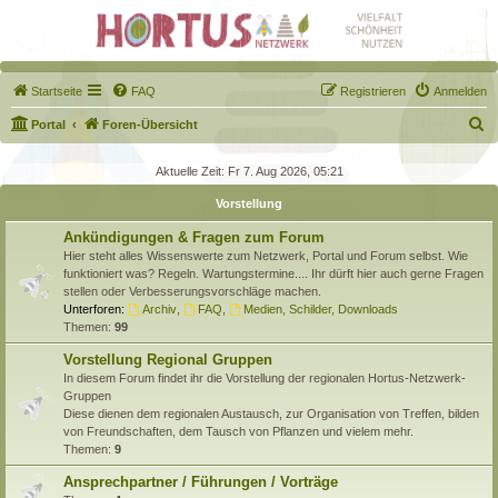
Startseite
FAQ
Registrieren
Anmelden
S
Portal
Foren-Übersicht
u
Aktuelle Zeit: Fr 7. Aug 2026, 05:21
c
Vorstellung
h
e
Ankündigungen & Fragen zum Forum
Hier steht alles Wissenswerte zum Netzwerk, Portal und Forum selbst. Wie
funktioniert was? Regeln. Wartungstermine.... Ihr dürft hier auch gerne Fragen
stellen oder Verbesserungsvorschläge machen.
Unterforen:
Archiv
,
FAQ
,
Medien, Schilder, Downloads
Themen:
99
Vorstellung Regional Gruppen
In diesem Forum findet ihr die Vorstellung der regionalen Hortus-Netzwerk-
Gruppen
Diese dienen dem regionalen Austausch, zur Organisation von Treffen, bilden
von Freundschaften, dem Tausch von Pflanzen und vielem mehr.
Themen:
9
Ansprechpartner / Führungen / Vorträge