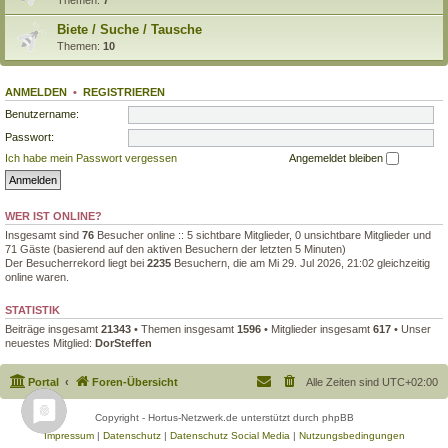
Biete / Suche / Tausche
Themen:
10
ANMELDEN
•
REGISTRIEREN
Benutzername:
Passwort:
Ich habe mein Passwort vergessen
Angemeldet bleiben
WER IST ONLINE?
Insgesamt sind
76
Besucher online :: 5 sichtbare Mitglieder, 0 unsichtbare Mitglieder und
71 Gäste (basierend auf den aktiven Besuchern der letzten 5 Minuten)
Der Besucherrekord liegt bei
2235
Besuchern, die am Mi 29. Jul 2026, 21:02 gleichzeitig
online waren.
STATISTIK
Beiträge insgesamt
21343
• Themen insgesamt
1596
• Mitglieder insgesamt
617
• Unser
neuestes Mitglied:
DorSteffen
Portal
Foren-Übersicht
Alle Zeiten sind
UTC+02:00
Copyright - Hortus-Netzwerk.de unterstützt durch phpBB
Impressum
|
Datenschutz
|
Datenschutz Social Media
|
Nutzungsbedingungen