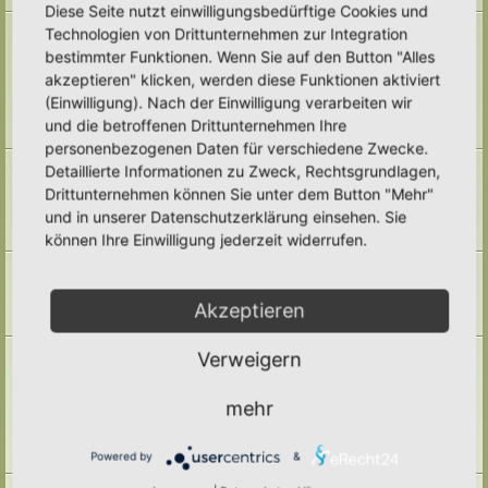
Diese Seite nutzt einwilligungsbedürftige Cookies und
Naturmodule & kleine Biotope
Technologien von Drittunternehmen zur Integration
Alles um die Naturmodule, sowie Wald-Themen, Sumpfzonen, Wasserzonen,
bestimmter Funktionen. Wenn Sie auf den Button "Alles
wechselfeuchte Gebiete, nährstoffreichere Areale, usw.
akzeptieren" klicken, werden diese Funktionen aktiviert
Unterforen:
Trockenmauern
,
Pyramiden
,
Teiche & Wasserstellen
,
Sandarien
,
Reisighaufen & Laubhaufen
,
Totholz
,
Käferkeller
,
(Einwilligung). Nach der Einwilligung verarbeiten wir
Benjeshecke
,
Sonstige Lebensräume
,
Archiv
und die betroffenen Drittunternehmen Ihre
Themen:
71
personenbezogenen Daten für verschiedene Zwecke.
Pufferzone
Detaillierte Informationen zu Zweck, Rechtsgrundlagen,
Hier gehört alles hin, was die Pufferzone in einem Hortus betrifft. Frage,
Drittunternehmen können Sie unter dem Button "Mehr"
Antworten, Wissen und Ideen: Her damit!
und in unserer Datenschutzerklärung einsehen. Sie
Unterforum:
Archiv
Themen:
29
können Ihre Einwilligung jederzeit widerrufen.
Hotspotzone
der Bereich für die Hotspotzone.
Unterforum:
Archiv
Akzeptieren
Themen:
22
Ertragszone
Verweigern
Themen der Ertragszone finden hier einen Platz.
Unterforen:
Anbauarten
,
Beete in allen Formen
,
Gemüse
,
mehr
Kompostieren/ Mulchen/ Dauerhumus
,
Kräuter/ Gewürze
,
Obststräucher/- Obstbäume
,
Vermehrung/ Vorziehen
,
Wassermanagement
,
Haltbarmachung
,
Hortane Küche
,
Archiv
Powered by
&
Themen:
247