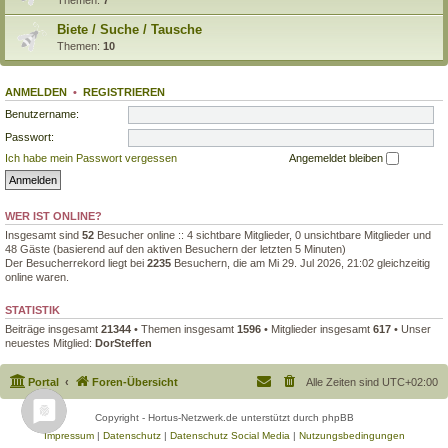
Biete / Suche / Tausche
Themen:
10
ANMELDEN
•
REGISTRIEREN
Benutzername:
Passwort:
Ich habe mein Passwort vergessen
Angemeldet bleiben
WER IST ONLINE?
Insgesamt sind
52
Besucher online :: 4 sichtbare Mitglieder, 0 unsichtbare Mitglieder und
48 Gäste (basierend auf den aktiven Besuchern der letzten 5 Minuten)
Der Besucherrekord liegt bei
2235
Besuchern, die am Mi 29. Jul 2026, 21:02 gleichzeitig
online waren.
STATISTIK
Beiträge insgesamt
21344
• Themen insgesamt
1596
• Mitglieder insgesamt
617
• Unser
neuestes Mitglied:
DorSteffen
Portal
Foren-Übersicht
Alle Zeiten sind
UTC+02:00
Copyright - Hortus-Netzwerk.de unterstützt durch phpBB
Impressum
|
Datenschutz
|
Datenschutz Social Media
|
Nutzungsbedingungen