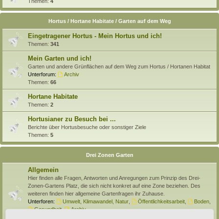
Themen:
4
Hortus / Hortane Habitate / Garten auf dem Weg
Eingetragener Hortus - Mein Hortus und ich!
Themen:
341
Mein Garten und ich!
Garten und andere Grünflächen auf dem Weg zum Hortus / Hortanen Habitat
Unterforum:
Archiv
Themen:
66
Hortane Habitate
Themen:
2
Hortusianer zu Besuch bei ...
Berichte über Hortusbesuche oder sonstiger Ziele
Themen:
5
Drei Zonen Garten
Allgemein
Hier finden alle Fragen, Antworten und Anregungen zum Prinzip des Drei-
Zonen-Gartens Platz, die sich nicht konkret auf eine Zone beziehen. Des
weiteren finden hier allgemeine Gartenfragen ihr Zuhause.
Unterforen:
Umwelt, Klimawandel, Natur
,
Öffentlichkeitsarbeit
,
Boden
,
Gesundheit
,
Archiv
Themen:
138