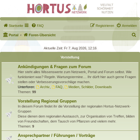
Startseite
FAQ
Registrieren
Anmelden
S
Portal
Foren-Übersicht
u
Aktuelle Zeit: Fr 7. Aug 2026, 12:16
c
Vorstellung
h
e
Ankündigungen & Fragen zum Forum
Hier steht alles Wissenswerte zum Netzwerk, Portal und Forum selbst. Wie
funktioniert was? Regeln. Wartungstermine.... Ihr dürft hier auch gerne Fragen
stellen oder Verbesserungsvorschläge machen.
Unterforen:
Archiv
,
FAQ
,
Medien, Schilder, Downloads
Themen:
99
Vorstellung Regional Gruppen
In diesem Forum findet ihr die Vorstellung der regionalen Hortus-Netzwerk-
Gruppen
Diese dienen dem regionalen Austausch, zur Organisation von Treffen, bilden
von Freundschaften, dem Tausch von Pflanzen und vielem mehr.
Themen:
9
Ansprechpartner / Führungen / Vorträge