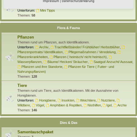
Selber machen
Impressum
|
Datenschutzerklärung
Hier findet Ihr Anleitungen rund um den Hortus zum Selber machen.
Unterforum:
Mini Tipps
Themen:
58
Flora & Fauna
Pflanzen
Themen rund um Pflanzen, auch Identifikationen.
Unterforen:
Archiv
,
Trachtfließbänder/ Frühblüher/ Herbstblüher
,
Pflanzenportraits/ Identifikation
,
Pflegemaßnahmen / Veredelung
,
Pflanzenkrankheiten
,
Pflanzen ( heimisch/ nicht heimisch)
,
Wasserpflanzen
,
Bäume/ Hecken/ Sträucher
,
Saatgut/ Anzucht/ Aussaat
,
Pflanzen und ihre Standorte
,
Pflanzen für Tiere ( Futter- und
Nahrungspflanzen)
Themen:
128
Tiere
Themen rund um Tiere, auch Identifikationen. Mit der Ausnahme von
Honigbienen.
Unterforen:
Honigbiene
,
Insekten
,
Weichtiere
,
Nutztiere
,
Wildtiere
,
Vögel
,
Amphibien & Reptilien
,
Nisthilfen
,
Igel
,
Archiv
Themen:
146
Dies & Das
Samentauschpaket
Themen:
7