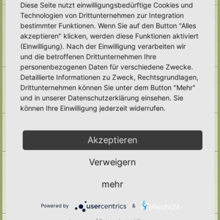
Diese Seite nutzt einwilligungsbedürftige Cookies und
Naturmodule & kleine Biotope
Technologien von Drittunternehmen zur Integration
Alles um die Naturmodule, sowie Wald-Themen, Sumpfzonen, Wasserzonen,
bestimmter Funktionen. Wenn Sie auf den Button "Alles
wechselfeuchte Gebiete, nährstoffreichere Areale, usw.
akzeptieren" klicken, werden diese Funktionen aktiviert
Unterforen:
Trockenmauern
,
Pyramiden
,
Teiche & Wasserstellen
,
Sandarien
,
Reisighaufen & Laubhaufen
,
Totholz
,
Käferkeller
,
(Einwilligung). Nach der Einwilligung verarbeiten wir
Benjeshecke
,
Sonstige Lebensräume
,
Archiv
und die betroffenen Drittunternehmen Ihre
Themen:
71
personenbezogenen Daten für verschiedene Zwecke.
Pufferzone
Detaillierte Informationen zu Zweck, Rechtsgrundlagen,
Hier gehört alles hin, was die Pufferzone in einem Hortus betrifft. Frage,
Drittunternehmen können Sie unter dem Button "Mehr"
Antworten, Wissen und Ideen: Her damit!
und in unserer Datenschutzerklärung einsehen. Sie
Unterforum:
Archiv
Themen:
29
können Ihre Einwilligung jederzeit widerrufen.
Hotspotzone
der Bereich für die Hotspotzone.
Unterforum:
Archiv
Akzeptieren
Themen:
22
Ertragszone
Verweigern
Themen der Ertragszone finden hier einen Platz.
Unterforen:
Anbauarten
,
Beete in allen Formen
,
Gemüse
,
mehr
Kompostieren/ Mulchen/ Dauerhumus
,
Kräuter/ Gewürze
,
Obststräucher/- Obstbäume
,
Vermehrung/ Vorziehen
,
Wassermanagement
,
Haltbarmachung
,
Hortane Küche
,
Archiv
Powered by
&
Themen:
247