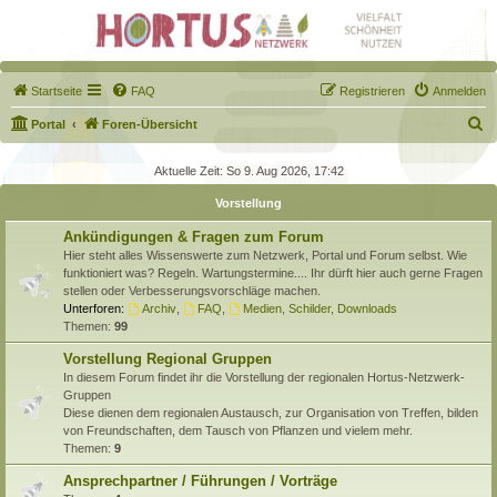
Startseite
FAQ
Registrieren
Anmelden
S
Portal
Foren-Übersicht
u
Aktuelle Zeit: So 9. Aug 2026, 17:42
c
Vorstellung
h
e
Ankündigungen & Fragen zum Forum
Hier steht alles Wissenswerte zum Netzwerk, Portal und Forum selbst. Wie
funktioniert was? Regeln. Wartungstermine.... Ihr dürft hier auch gerne Fragen
stellen oder Verbesserungsvorschläge machen.
Unterforen:
Archiv
,
FAQ
,
Medien, Schilder, Downloads
Themen:
99
Vorstellung Regional Gruppen
In diesem Forum findet ihr die Vorstellung der regionalen Hortus-Netzwerk-
Gruppen
Diese dienen dem regionalen Austausch, zur Organisation von Treffen, bilden
von Freundschaften, dem Tausch von Pflanzen und vielem mehr.
Themen:
9
Ansprechpartner / Führungen / Vorträge