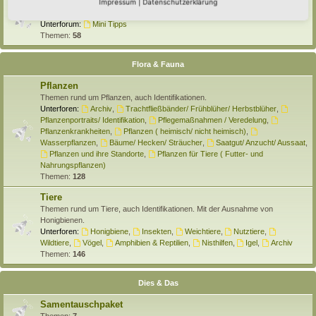
Selber machen
Impressum
|
Datenschutzerklärung
Hier findet Ihr Anleitungen rund um den Hortus zum Selber machen.
Unterforum:
Mini Tipps
Themen:
58
Flora & Fauna
Pflanzen
Themen rund um Pflanzen, auch Identifikationen.
Unterforen:
Archiv
,
Trachtfließbänder/ Frühblüher/ Herbstblüher
,
Pflanzenportraits/ Identifikation
,
Pflegemaßnahmen / Veredelung
,
Pflanzenkrankheiten
,
Pflanzen ( heimisch/ nicht heimisch)
,
Wasserpflanzen
,
Bäume/ Hecken/ Sträucher
,
Saatgut/ Anzucht/ Aussaat
,
Pflanzen und ihre Standorte
,
Pflanzen für Tiere ( Futter- und
Nahrungspflanzen)
Themen:
128
Tiere
Themen rund um Tiere, auch Identifikationen. Mit der Ausnahme von
Honigbienen.
Unterforen:
Honigbiene
,
Insekten
,
Weichtiere
,
Nutztiere
,
Wildtiere
,
Vögel
,
Amphibien & Reptilien
,
Nisthilfen
,
Igel
,
Archiv
Themen:
146
Dies & Das
Samentauschpaket
Themen:
7