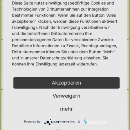
Diese Seite nutzt einwilligungsbedürftige Cookies und
Naturmodule & kleine Biotope
Technologien von Drittunternehmen zur Integration
Alles um die Naturmodule, sowie Wald-Themen, Sumpfzonen, Wasserzonen,
bestimmter Funktionen. Wenn Sie auf den Button "Alles
wechselfeuchte Gebiete, nährstoffreichere Areale, usw.
akzeptieren" klicken, werden diese Funktionen aktiviert
Unterforen:
Trockenmauern
,
Pyramiden
,
Teiche & Wasserstellen
,
Sandarien
,
Reisighaufen & Laubhaufen
,
Totholz
,
Käferkeller
,
(Einwilligung). Nach der Einwilligung verarbeiten wir
Benjeshecke
,
Sonstige Lebensräume
,
Archiv
und die betroffenen Drittunternehmen Ihre
Themen:
71
personenbezogenen Daten für verschiedene Zwecke.
Pufferzone
Detaillierte Informationen zu Zweck, Rechtsgrundlagen,
Hier gehört alles hin, was die Pufferzone in einem Hortus betrifft. Frage,
Drittunternehmen können Sie unter dem Button "Mehr"
Antworten, Wissen und Ideen: Her damit!
und in unserer Datenschutzerklärung einsehen. Sie
Unterforum:
Archiv
Themen:
29
können Ihre Einwilligung jederzeit widerrufen.
Hotspotzone
der Bereich für die Hotspotzone.
Unterforum:
Archiv
Akzeptieren
Themen:
22
Ertragszone
Verweigern
Themen der Ertragszone finden hier einen Platz.
Unterforen:
Anbauarten
,
Beete in allen Formen
,
Gemüse
,
mehr
Kompostieren/ Mulchen/ Dauerhumus
,
Kräuter/ Gewürze
,
Obststräucher/- Obstbäume
,
Vermehrung/ Vorziehen
,
Wassermanagement
,
Haltbarmachung
,
Hortane Küche
,
Archiv
Powered by
&
Themen:
247