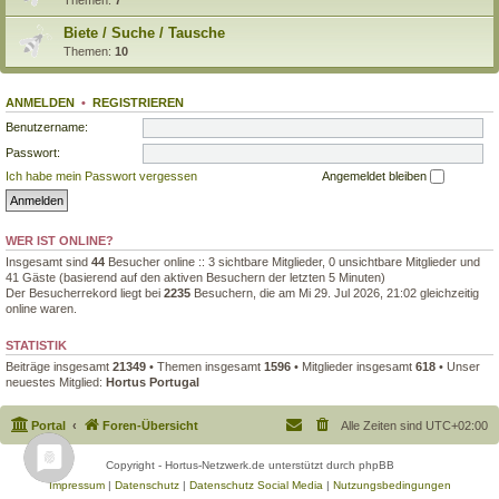
Biete / Suche / Tausche
Themen:
10
ANMELDEN
•
REGISTRIEREN
Benutzername:
Passwort:
Ich habe mein Passwort vergessen
Angemeldet bleiben
WER IST ONLINE?
Insgesamt sind
44
Besucher online :: 3 sichtbare Mitglieder, 0 unsichtbare Mitglieder und
41 Gäste (basierend auf den aktiven Besuchern der letzten 5 Minuten)
Der Besucherrekord liegt bei
2235
Besuchern, die am Mi 29. Jul 2026, 21:02 gleichzeitig
online waren.
STATISTIK
Beiträge insgesamt
21349
• Themen insgesamt
1596
• Mitglieder insgesamt
618
• Unser
neuestes Mitglied:
Hortus Portugal
Portal
Foren-Übersicht
Alle Zeiten sind
UTC+02:00
Copyright - Hortus-Netzwerk.de unterstützt durch phpBB
Impressum
|
Datenschutz
|
Datenschutz Social Media
|
Nutzungsbedingungen