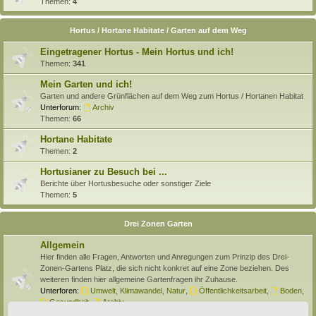
Themen:
4
Hortus / Hortane Habitate / Garten auf dem Weg
Eingetragener Hortus - Mein Hortus und ich!
Themen:
341
Mein Garten und ich!
Garten und andere Grünflächen auf dem Weg zum Hortus / Hortanen Habitat
Unterforum:
Archiv
Themen:
66
Hortane Habitate
Themen:
2
Hortusianer zu Besuch bei ...
Berichte über Hortusbesuche oder sonstiger Ziele
Themen:
5
Drei Zonen Garten
Allgemein
Hier finden alle Fragen, Antworten und Anregungen zum Prinzip des Drei-
Zonen-Gartens Platz, die sich nicht konkret auf eine Zone beziehen. Des
weiteren finden hier allgemeine Gartenfragen ihr Zuhause.
Unterforen:
Umwelt, Klimawandel, Natur
,
Öffentlichkeitsarbeit
,
Boden
,
Gesundheit
,
Archiv
Themen:
138