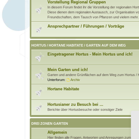
Vorstellung Regional Gruppen
In diesem Forum findet ihr die Vorstellung der regionalen H
Diese dienen dem regionalen Austausch, zur Organisation von
Freundschaften, dem Tausch von Pflanzen und vielem mehr.
Ansprechpartner / Führungen / Vorträge
HORTUS / HORTANE HABITATE / GARTEN AUF DEM WEG
Eingetragener Hortus - Mein Hortus und ich!
Mein Garten und ich!
Garten und andere Grünflächen auf dem Weg zum Hortus / H
Unterforum:
Archiv
Hortane Habitate
Hortusianer zu Besuch bei ...
Berichte über Hortusbesuche oder sonstiger Ziele
DREI ZONEN GARTEN
Allgemein
Hier finden alle Fragen, Antworten und Anregungen zum Pri