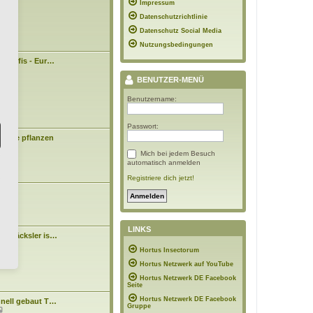
09:43
Impressum
e
i
Datenschutzrichtlinie
t
r
Datenschutz Social Media
a
Nutzungsbedingungen
g
n Profis - Eur…
3:43
BENUTZER-MENÜ
Benutzername:
Passwort:
Bäume pflanzen
Mich bei jedem Besuch
0:48
automatisch anmelden
Registriere dich jetzt!
asen
7:10
LINKS
tenhäcksler is…
N
n
Hortus Insectorum
e
4:15
u
Hortus Netzwerk auf YouTube
e
s
Hortus Netzwerk DE Facebook
t
Seite
e
Hortus Netzwerk DE Facebook
hnell gebaut T…
r
Gruppe
N
B