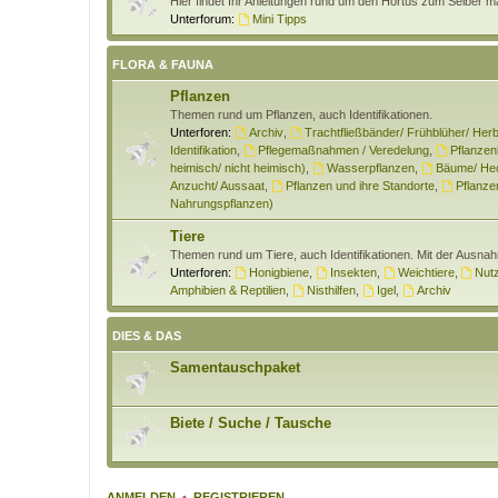
Hier findet Ihr Anleitungen rund um den Hortus zum Selber 
Unterforum:
Mini Tipps
FLORA & FAUNA
Pflanzen
Themen rund um Pflanzen, auch Identifikationen.
Unterforen:
Archiv
,
Trachtfließbänder/ Frühblüher/ Herb
Identifikation
,
Pflegemaßnahmen / Veredelung
,
Pflanzen
heimisch/ nicht heimisch)
,
Wasserpflanzen
,
Bäume/ Hec
Anzucht/ Aussaat
,
Pflanzen und ihre Standorte
,
Pflanzen
Nahrungspflanzen)
Tiere
Themen rund um Tiere, auch Identifikationen. Mit der Ausna
Unterforen:
Honigbiene
,
Insekten
,
Weichtiere
,
Nutz
Amphibien & Reptilien
,
Nisthilfen
,
Igel
,
Archiv
DIES & DAS
Samentauschpaket
Biete / Suche / Tausche
ANMELDEN
•
REGISTRIEREN