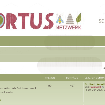
A
THEMEN
BEITRÄGE
LETZTER BEITRA
L
Re: Karte kaputt
T
B
99
497
e
von
Polarwelt
m selbst. Wie funktioniert was?
t
Fr 19. Jun 2026, 
h
e
stellen oder
z
t
e
i
e
ds
r
m
t
B