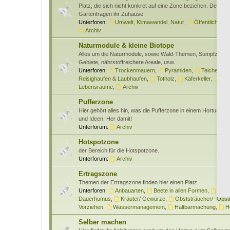
Platz, die sich nicht konkret auf eine Zone beziehen. Des wei
Gartenfragen ihr Zuhause.
Unterforen:
Umwelt, Klimawandel, Natur
,
Öffentlichkeits
Archiv
Naturmodule & kleine Biotope
Alles um die Naturmodule, sowie Wald-Themen, Sumpfzone
Gebiete, nährstoffreichere Areale, usw.
Unterforen:
Trockenmauern
,
Pyramiden
,
Teiche & W
Reisighaufen & Laubhaufen
,
Totholz
,
Käferkeller
,
Ben
Lebensräume
,
Archiv
Pufferzone
Hier gehört alles hin, was die Pufferzone in einem Hortus bet
und Ideen: Her damit!
Unterforum:
Archiv
Hotspotzone
der Bereich für die Hotspotzone.
Unterforum:
Archiv
Ertragszone
Themen der Ertragszone finden hier einen Platz.
Unterforen:
Anbauarten
,
Beete in allen Formen
,
Gem
Dauerhumus
,
Kräuter/ Gewürze
,
Obststräucher/- Obs
Vorziehen
,
Wassermanagement
,
Haltbarmachung
,
H
Selber machen