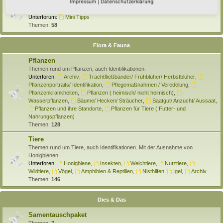
Selber machen
Impressum
|
Datenschutzerklärung
Hier findet Ihr Anleitungen rund um den Hortus zum Selber machen.
Unterforum:
Mini Tipps
Themen:
58
Flora & Fauna
Pflanzen
Themen rund um Pflanzen, auch Identifikationen.
Unterforen:
Archiv
,
Trachtfließbänder/ Frühblüher/ Herbstblüher
,
Pflanzenportraits/ Identifikation
,
Pflegemaßnahmen / Veredelung
,
Pflanzenkrankheiten
,
Pflanzen ( heimisch/ nicht heimisch)
,
Wasserpflanzen
,
Bäume/ Hecken/ Sträucher
,
Saatgut/ Anzucht/ Aussaat
,
Pflanzen und ihre Standorte
,
Pflanzen für Tiere ( Futter- und
Nahrungspflanzen)
Themen:
128
Tiere
Themen rund um Tiere, auch Identifikationen. Mit der Ausnahme von
Honigbienen.
Unterforen:
Honigbiene
,
Insekten
,
Weichtiere
,
Nutztiere
,
Wildtiere
,
Vögel
,
Amphibien & Reptilien
,
Nisthilfen
,
Igel
,
Archiv
Themen:
146
Dies & Das
Samentauschpaket
Themen:
7