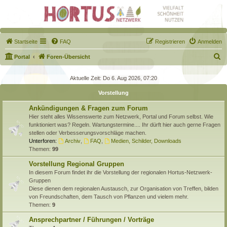
Startseite
FAQ
Registrieren
Anmelden
S
Portal
Foren-Übersicht
u
Aktuelle Zeit: Do 6. Aug 2026, 07:20
c
Vorstellung
h
e
Ankündigungen & Fragen zum Forum
Hier steht alles Wissenswerte zum Netzwerk, Portal und Forum selbst. Wie
funktioniert was? Regeln. Wartungstermine.... Ihr dürft hier auch gerne Fragen
stellen oder Verbesserungsvorschläge machen.
Unterforen:
Archiv
,
FAQ
,
Medien, Schilder, Downloads
Themen:
99
Vorstellung Regional Gruppen
In diesem Forum findet ihr die Vorstellung der regionalen Hortus-Netzwerk-
Gruppen
Diese dienen dem regionalen Austausch, zur Organisation von Treffen, bilden
von Freundschaften, dem Tausch von Pflanzen und vielem mehr.
Themen:
9
Ansprechpartner / Führungen / Vorträge