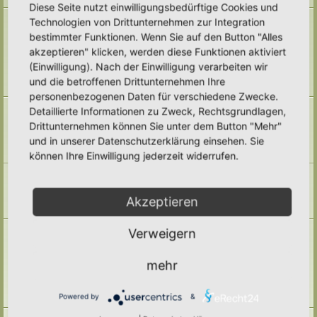
Diese Seite nutzt einwilligungsbedürftige Cookies und
Naturmodule & kleine Biotope
Technologien von Drittunternehmen zur Integration
Alles um die Naturmodule, sowie Wald-Themen, Sumpfzonen, Wasserzonen,
bestimmter Funktionen. Wenn Sie auf den Button "Alles
wechselfeuchte Gebiete, nährstoffreichere Areale, usw.
akzeptieren" klicken, werden diese Funktionen aktiviert
Unterforen:
Trockenmauern
,
Pyramiden
,
Teiche & Wasserstellen
,
Sandarien
,
Reisighaufen & Laubhaufen
,
Totholz
,
Käferkeller
,
(Einwilligung). Nach der Einwilligung verarbeiten wir
Benjeshecke
,
Sonstige Lebensräume
,
Archiv
und die betroffenen Drittunternehmen Ihre
Themen:
71
personenbezogenen Daten für verschiedene Zwecke.
Pufferzone
Detaillierte Informationen zu Zweck, Rechtsgrundlagen,
Hier gehört alles hin, was die Pufferzone in einem Hortus betrifft. Frage,
Drittunternehmen können Sie unter dem Button "Mehr"
Antworten, Wissen und Ideen: Her damit!
und in unserer Datenschutzerklärung einsehen. Sie
Unterforum:
Archiv
Themen:
29
können Ihre Einwilligung jederzeit widerrufen.
Hotspotzone
der Bereich für die Hotspotzone.
Unterforum:
Archiv
Akzeptieren
Themen:
22
Ertragszone
Verweigern
Themen der Ertragszone finden hier einen Platz.
Unterforen:
Anbauarten
,
Beete in allen Formen
,
Gemüse
,
mehr
Kompostieren/ Mulchen/ Dauerhumus
,
Kräuter/ Gewürze
,
Obststräucher/- Obstbäume
,
Vermehrung/ Vorziehen
,
Wassermanagement
,
Haltbarmachung
,
Hortane Küche
,
Archiv
Powered by
&
Themen:
247