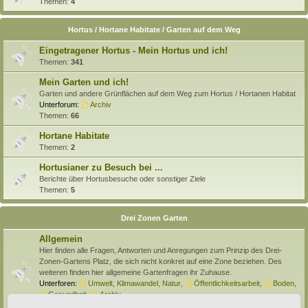
Themen:
4
Hortus / Hortane Habitate / Garten auf dem Weg
Eingetragener Hortus - Mein Hortus und ich!
Themen:
341
Mein Garten und ich!
Garten und andere Grünflächen auf dem Weg zum Hortus / Hortanen Habitat
Unterforum:
Archiv
Themen:
66
Hortane Habitate
Themen:
2
Hortusianer zu Besuch bei ...
Berichte über Hortusbesuche oder sonstiger Ziele
Themen:
5
Drei Zonen Garten
Allgemein
Hier finden alle Fragen, Antworten und Anregungen zum Prinzip des Drei-
Zonen-Gartens Platz, die sich nicht konkret auf eine Zone beziehen. Des
weiteren finden hier allgemeine Gartenfragen ihr Zuhause.
Unterforen:
Umwelt, Klimawandel, Natur
,
Öffentlichkeitsarbeit
,
Boden
,
Gesundheit
,
Archiv
Themen:
138