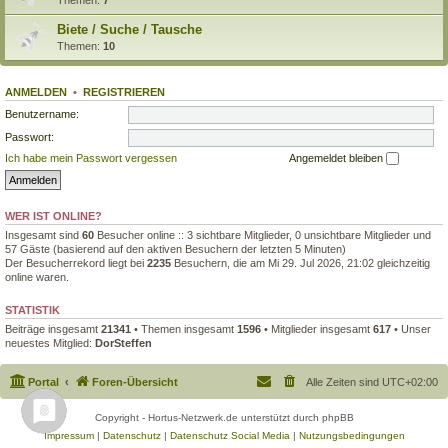
Biete / Suche / Tausche
Themen:
10
ANMELDEN
•
REGISTRIEREN
Benutzername:
Passwort:
Ich habe mein Passwort vergessen
Angemeldet bleiben
WER IST ONLINE?
Insgesamt sind
60
Besucher online :: 3 sichtbare Mitglieder, 0 unsichtbare Mitglieder und
57 Gäste (basierend auf den aktiven Besuchern der letzten 5 Minuten)
Der Besucherrekord liegt bei
2235
Besuchern, die am Mi 29. Jul 2026, 21:02 gleichzeitig
online waren.
STATISTIK
Beiträge insgesamt
21341
• Themen insgesamt
1596
• Mitglieder insgesamt
617
• Unser
neuestes Mitglied:
DorSteffen
Portal
Foren-Übersicht
Alle Zeiten sind
UTC+02:00
Copyright - Hortus-Netzwerk.de unterstützt durch phpBB
Impressum
|
Datenschutz
|
Datenschutz Social Media
|
Nutzungsbedingungen