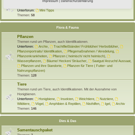
Selber machen
Impressum
|
Datenschutzerklärung
Hier findet Ihr Anleitungen rund um den Hortus zum Selber machen.
Unterforum:
Mini Tipps
Themen:
58
Flora & Fauna
Pflanzen
Themen rund um Pflanzen, auch Identifikationen.
Unterforen:
Archiv
,
Trachtfließbänder/ Frühblüher/ Herbstblüher
,
Pflanzenportraits/ Identifikation
,
Pflegemaßnahmen / Veredelung
,
Pflanzenkrankheiten
,
Pflanzen ( heimisch/ nicht heimisch)
,
Wasserpflanzen
,
Bäume/ Hecken/ Sträucher
,
Saatgut/ Anzucht/ Aussaat
,
Pflanzen und ihre Standorte
,
Pflanzen für Tiere ( Futter- und
Nahrungspflanzen)
Themen:
128
Tiere
Themen rund um Tiere, auch Identifikationen. Mit der Ausnahme von
Honigbienen.
Unterforen:
Honigbiene
,
Insekten
,
Weichtiere
,
Nutztiere
,
Wildtiere
,
Vögel
,
Amphibien & Reptilien
,
Nisthilfen
,
Igel
,
Archiv
Themen:
146
Dies & Das
Samentauschpaket
Themen:
7