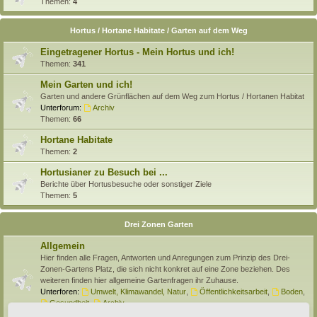
Themen:
4
Hortus / Hortane Habitate / Garten auf dem Weg
Eingetragener Hortus - Mein Hortus und ich!
Themen:
341
Mein Garten und ich!
Garten und andere Grünflächen auf dem Weg zum Hortus / Hortanen Habitat
Unterforum:
Archiv
Themen:
66
Hortane Habitate
Themen:
2
Hortusianer zu Besuch bei ...
Berichte über Hortusbesuche oder sonstiger Ziele
Themen:
5
Drei Zonen Garten
Allgemein
Hier finden alle Fragen, Antworten und Anregungen zum Prinzip des Drei-
Zonen-Gartens Platz, die sich nicht konkret auf eine Zone beziehen. Des
weiteren finden hier allgemeine Gartenfragen ihr Zuhause.
Unterforen:
Umwelt, Klimawandel, Natur
,
Öffentlichkeitsarbeit
,
Boden
,
Gesundheit
,
Archiv
Themen:
138