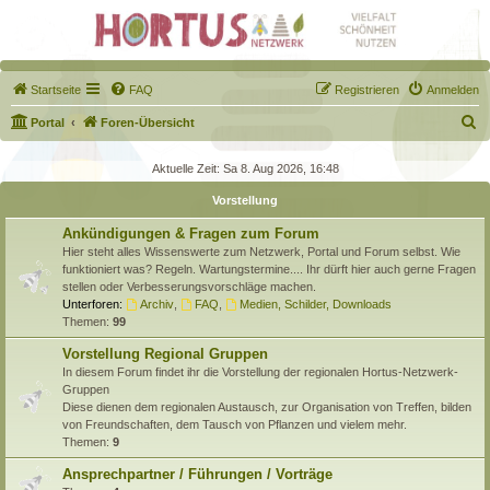
Startseite
FAQ
Registrieren
Anmelden
S
Portal
Foren-Übersicht
u
Aktuelle Zeit: Sa 8. Aug 2026, 16:48
c
Vorstellung
h
e
Ankündigungen & Fragen zum Forum
Hier steht alles Wissenswerte zum Netzwerk, Portal und Forum selbst. Wie
funktioniert was? Regeln. Wartungstermine.... Ihr dürft hier auch gerne Fragen
stellen oder Verbesserungsvorschläge machen.
Unterforen:
Archiv
,
FAQ
,
Medien, Schilder, Downloads
Themen:
99
Vorstellung Regional Gruppen
In diesem Forum findet ihr die Vorstellung der regionalen Hortus-Netzwerk-
Gruppen
Diese dienen dem regionalen Austausch, zur Organisation von Treffen, bilden
von Freundschaften, dem Tausch von Pflanzen und vielem mehr.
Themen:
9
Ansprechpartner / Führungen / Vorträge