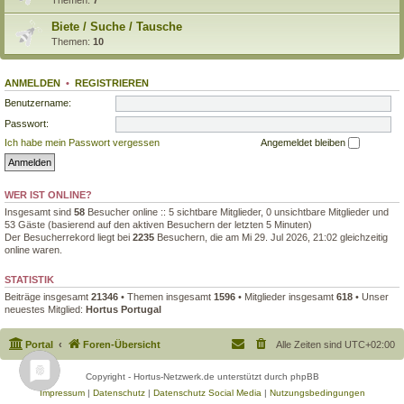
Biete / Suche / Tausche
Themen:
10
ANMELDEN
•
REGISTRIEREN
Benutzername:
Passwort:
Ich habe mein Passwort vergessen
Angemeldet bleiben
WER IST ONLINE?
Insgesamt sind
58
Besucher online :: 5 sichtbare Mitglieder, 0 unsichtbare Mitglieder und
53 Gäste (basierend auf den aktiven Besuchern der letzten 5 Minuten)
Der Besucherrekord liegt bei
2235
Besuchern, die am Mi 29. Jul 2026, 21:02 gleichzeitig
online waren.
STATISTIK
Beiträge insgesamt
21346
• Themen insgesamt
1596
• Mitglieder insgesamt
618
• Unser
neuestes Mitglied:
Hortus Portugal
Portal
Foren-Übersicht
Alle Zeiten sind
UTC+02:00
Copyright - Hortus-Netzwerk.de unterstützt durch phpBB
Impressum
|
Datenschutz
|
Datenschutz Social Media
|
Nutzungsbedingungen