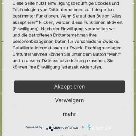
Diese Seite nutzt einwilligungsbedürftige Cookies und
Naturmodule & kleine Biotope
Technologien von Drittunternehmen zur Integration
Alles um die Naturmodule, sowie Wald-Themen, Sumpfzonen, Wasserzonen,
bestimmter Funktionen. Wenn Sie auf den Button "Alles
wechselfeuchte Gebiete, nährstoffreichere Areale, usw.
akzeptieren" klicken, werden diese Funktionen aktiviert
Unterforen:
Trockenmauern
,
Pyramiden
,
Teiche & Wasserstellen
,
Sandarien
,
Reisighaufen & Laubhaufen
,
Totholz
,
Käferkeller
,
(Einwilligung). Nach der Einwilligung verarbeiten wir
Benjeshecke
,
Sonstige Lebensräume
,
Archiv
und die betroffenen Drittunternehmen Ihre
Themen:
71
personenbezogenen Daten für verschiedene Zwecke.
Pufferzone
Detaillierte Informationen zu Zweck, Rechtsgrundlagen,
Hier gehört alles hin, was die Pufferzone in einem Hortus betrifft. Frage,
Drittunternehmen können Sie unter dem Button "Mehr"
Antworten, Wissen und Ideen: Her damit!
und in unserer Datenschutzerklärung einsehen. Sie
Unterforum:
Archiv
Themen:
29
können Ihre Einwilligung jederzeit widerrufen.
Hotspotzone
der Bereich für die Hotspotzone.
Unterforum:
Archiv
Akzeptieren
Themen:
22
Ertragszone
Verweigern
Themen der Ertragszone finden hier einen Platz.
Unterforen:
Anbauarten
,
Beete in allen Formen
,
Gemüse
,
mehr
Kompostieren/ Mulchen/ Dauerhumus
,
Kräuter/ Gewürze
,
Obststräucher/- Obstbäume
,
Vermehrung/ Vorziehen
,
Wassermanagement
,
Haltbarmachung
,
Hortane Küche
,
Archiv
Powered by
&
Themen:
247