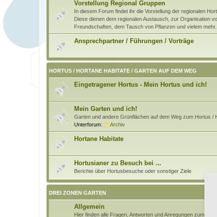
Vorstellung Regional Gruppen
In diesem Forum findet ihr die Vorstellung der regionalen H
Diese dienen dem regionalen Austausch, zur Organisation von
Freundschaften, dem Tausch von Pflanzen und vielem mehr.
Ansprechpartner / Führungen / Vorträge
HORTUS / HORTANE HABITATE / GARTEN AUF DEM WEG
Eingetragener Hortus - Mein Hortus und ich!
Mein Garten und ich!
Garten und andere Grünflächen auf dem Weg zum Hortus / H
Unterforum:
Archiv
Hortane Habitate
Hortusianer zu Besuch bei ...
Berichte über Hortusbesuche oder sonstiger Ziele
DREI ZONEN GARTEN
Allgemein
Hier finden alle Fragen, Antworten und Anregungen zum Pri