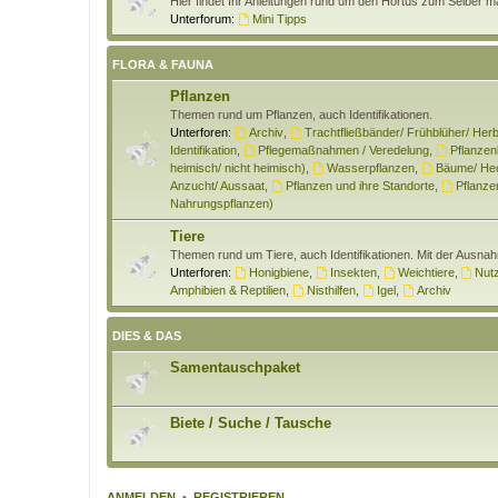
Hier findet Ihr Anleitungen rund um den Hortus zum Selber 
Unterforum:
Mini Tipps
FLORA & FAUNA
Pflanzen
Themen rund um Pflanzen, auch Identifikationen.
Unterforen:
Archiv
,
Trachtfließbänder/ Frühblüher/ Herb
Identifikation
,
Pflegemaßnahmen / Veredelung
,
Pflanzen
heimisch/ nicht heimisch)
,
Wasserpflanzen
,
Bäume/ Hec
Anzucht/ Aussaat
,
Pflanzen und ihre Standorte
,
Pflanzen
Nahrungspflanzen)
Tiere
Themen rund um Tiere, auch Identifikationen. Mit der Ausna
Unterforen:
Honigbiene
,
Insekten
,
Weichtiere
,
Nutz
Amphibien & Reptilien
,
Nisthilfen
,
Igel
,
Archiv
DIES & DAS
Samentauschpaket
Biete / Suche / Tausche
ANMELDEN
•
REGISTRIEREN