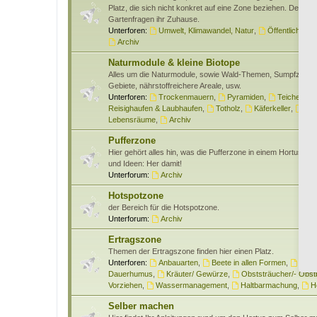
Platz, die sich nicht konkret auf eine Zone beziehen. Des wei
Gartenfragen ihr Zuhause.
Unterforen:
Umwelt, Klimawandel, Natur
,
Öffentlichkeits
Archiv
Naturmodule & kleine Biotope
Alles um die Naturmodule, sowie Wald-Themen, Sumpfzone
Gebiete, nährstoffreichere Areale, usw.
Unterforen:
Trockenmauern
,
Pyramiden
,
Teiche & W
Reisighaufen & Laubhaufen
,
Totholz
,
Käferkeller
,
Ben
Lebensräume
,
Archiv
Pufferzone
Hier gehört alles hin, was die Pufferzone in einem Hortus bet
und Ideen: Her damit!
Unterforum:
Archiv
Hotspotzone
der Bereich für die Hotspotzone.
Unterforum:
Archiv
Ertragszone
Themen der Ertragszone finden hier einen Platz.
Unterforen:
Anbauarten
,
Beete in allen Formen
,
Gem
Dauerhumus
,
Kräuter/ Gewürze
,
Obststräucher/- Obs
Vorziehen
,
Wassermanagement
,
Haltbarmachung
,
H
Selber machen