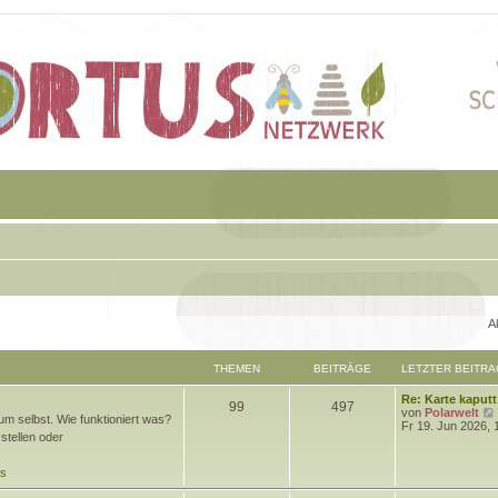
A
THEMEN
BEITRÄGE
LETZTER BEITRA
L
Re: Karte kaputt
T
B
99
497
e
von
Polarwelt
m selbst. Wie funktioniert was?
t
Fr 19. Jun 2026, 
h
e
stellen oder
z
t
e
i
e
ds
r
m
t
B