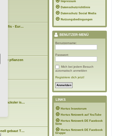
09:43
Impressum
e
i
Datenschutzrichtlinie
t
r
Datenschutz Social Media
a
Nutzungsbedingungen
g
n Profis - Eur…
3:43
BENUTZER-MENÜ
Benutzername:
Passwort:
Bäume pflanzen
Mich bei jedem Besuch
0:48
automatisch anmelden
Registriere dich jetzt!
asen
7:10
LINKS
tenhäcksler is…
N
n
Hortus Insectorum
e
4:15
u
Hortus Netzwerk auf YouTube
e
s
Hortus Netzwerk DE Facebook
t
Seite
e
Hortus Netzwerk DE Facebook
hnell gebaut T…
r
Gruppe
N
B