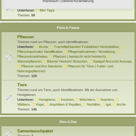
Selber machen
Impressum
|
Datenschutzerklärung
Hier findet Ihr Anleitungen rund um den Hortus zum Selber machen.
Unterforum:
Mini Tipps
Themen:
58
Flora & Fauna
Pflanzen
Themen rund um Pflanzen, auch Identifikationen.
Unterforen:
Archiv
,
Trachtfließbänder/ Frühblüher/ Herbstblüher
,
Pflanzenportraits/ Identifikation
,
Pflegemaßnahmen / Veredelung
,
Pflanzenkrankheiten
,
Pflanzen ( heimisch/ nicht heimisch)
,
Wasserpflanzen
,
Bäume/ Hecken/ Sträucher
,
Saatgut/ Anzucht/ Aussaat
,
Pflanzen und ihre Standorte
,
Pflanzen für Tiere ( Futter- und
Nahrungspflanzen)
Themen:
128
Tiere
Themen rund um Tiere, auch Identifikationen. Mit der Ausnahme von
Honigbienen.
Unterforen:
Honigbiene
,
Insekten
,
Weichtiere
,
Nutztiere
,
Wildtiere
,
Vögel
,
Amphibien & Reptilien
,
Nisthilfen
,
Igel
,
Archiv
Themen:
146
Dies & Das
Samentauschpaket
Themen:
7