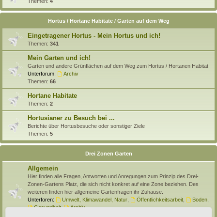
Themen:
4
Hortus / Hortane Habitate / Garten auf dem Weg
Eingetragener Hortus - Mein Hortus und ich!
Themen:
341
Mein Garten und ich!
Garten und andere Grünflächen auf dem Weg zum Hortus / Hortanen Habitat
Unterforum:
Archiv
Themen:
66
Hortane Habitate
Themen:
2
Hortusianer zu Besuch bei ...
Berichte über Hortusbesuche oder sonstiger Ziele
Themen:
5
Drei Zonen Garten
Allgemein
Hier finden alle Fragen, Antworten und Anregungen zum Prinzip des Drei-
Zonen-Gartens Platz, die sich nicht konkret auf eine Zone beziehen. Des
weiteren finden hier allgemeine Gartenfragen ihr Zuhause.
Unterforen:
Umwelt, Klimawandel, Natur
,
Öffentlichkeitsarbeit
,
Boden
,
Gesundheit
,
Archiv
Themen:
138