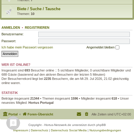
Biete / Suche / Tausche
Themen:
10
ANMELDEN
•
REGISTRIEREN
Benutzername:
Passwort:
Ich habe mein Passwort vergessen
Angemeldet bleiben
WER IST ONLINE?
Insgesamt sind
693
Besucher online :: 5 sichtbare Mitglieder, 0 unsichtbare Mitglieder und
688 Gäste (basierend auf den aktiven Besuchern der letzten 5 Minuten)
Der Besucherrekord liegt bei
2235
Besuchern, die am Mi 29. Jul 2026, 21:02 gleichzeitig
online waren.
STATISTIK
Beiträge insgesamt
21344
• Themen insgesamt
1596
• Mitglieder insgesamt
618
• Unser
neuestes Mitglied:
Hortus Portugal
Portal
Foren-Übersicht
Alle Zeiten sind
UTC+02:00
Copyright - Hortus-Netzwerk.de unterstützt durch phpBB
Impressum
|
Datenschutz
|
Datenschutz Social Media
|
Nutzungsbedingungen