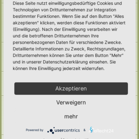
Diese Seite nutzt einwilligungsbedürftige Cookies und
Naturmodule & kleine Biotope
Technologien von Drittunternehmen zur Integration
Alles um die Naturmodule, sowie Wald-Themen, Sumpfzonen, Wasserzonen,
bestimmter Funktionen. Wenn Sie auf den Button "Alles
wechselfeuchte Gebiete, nährstoffreichere Areale, usw.
akzeptieren" klicken, werden diese Funktionen aktiviert
Unterforen:
Trockenmauern
,
Pyramiden
,
Teiche & Wasserstellen
,
Sandarien
,
Reisighaufen & Laubhaufen
,
Totholz
,
Käferkeller
,
(Einwilligung). Nach der Einwilligung verarbeiten wir
Benjeshecke
,
Sonstige Lebensräume
,
Archiv
und die betroffenen Drittunternehmen Ihre
Themen:
71
personenbezogenen Daten für verschiedene Zwecke.
Pufferzone
Detaillierte Informationen zu Zweck, Rechtsgrundlagen,
Hier gehört alles hin, was die Pufferzone in einem Hortus betrifft. Frage,
Drittunternehmen können Sie unter dem Button "Mehr"
Antworten, Wissen und Ideen: Her damit!
und in unserer Datenschutzerklärung einsehen. Sie
Unterforum:
Archiv
Themen:
29
können Ihre Einwilligung jederzeit widerrufen.
Hotspotzone
der Bereich für die Hotspotzone.
Unterforum:
Archiv
Akzeptieren
Themen:
22
Ertragszone
Verweigern
Themen der Ertragszone finden hier einen Platz.
Unterforen:
Anbauarten
,
Beete in allen Formen
,
Gemüse
,
mehr
Kompostieren/ Mulchen/ Dauerhumus
,
Kräuter/ Gewürze
,
Obststräucher/- Obstbäume
,
Vermehrung/ Vorziehen
,
Wassermanagement
,
Haltbarmachung
,
Hortane Küche
,
Archiv
Powered by
&
Themen:
247