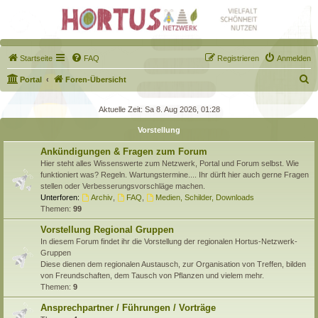
Startseite
FAQ
Registrieren
Anmelden
S
Portal
Foren-Übersicht
u
Aktuelle Zeit: Sa 8. Aug 2026, 01:28
c
Vorstellung
h
e
Ankündigungen & Fragen zum Forum
Hier steht alles Wissenswerte zum Netzwerk, Portal und Forum selbst. Wie
funktioniert was? Regeln. Wartungstermine.... Ihr dürft hier auch gerne Fragen
stellen oder Verbesserungsvorschläge machen.
Unterforen:
Archiv
,
FAQ
,
Medien, Schilder, Downloads
Themen:
99
Vorstellung Regional Gruppen
In diesem Forum findet ihr die Vorstellung der regionalen Hortus-Netzwerk-
Gruppen
Diese dienen dem regionalen Austausch, zur Organisation von Treffen, bilden
von Freundschaften, dem Tausch von Pflanzen und vielem mehr.
Themen:
9
Ansprechpartner / Führungen / Vorträge