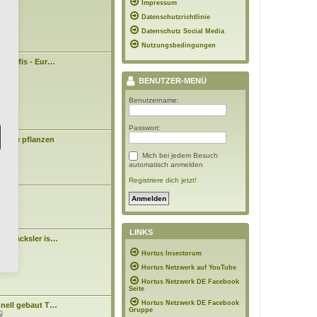
09:43
Impressum
e
i
Datenschutzrichtlinie
t
r
Datenschutz Social Media
a
Nutzungsbedingungen
g
n Profis - Eur…
3:43
BENUTZER-MENÜ
Benutzername:
Passwort:
Bäume pflanzen
Mich bei jedem Besuch
0:48
automatisch anmelden
Registriere dich jetzt!
asen
7:10
LINKS
tenhäcksler is…
N
n
Hortus Insectorum
e
4:15
u
Hortus Netzwerk auf YouTube
e
s
Hortus Netzwerk DE Facebook
t
Seite
e
Hortus Netzwerk DE Facebook
hnell gebaut T…
r
Gruppe
N
B