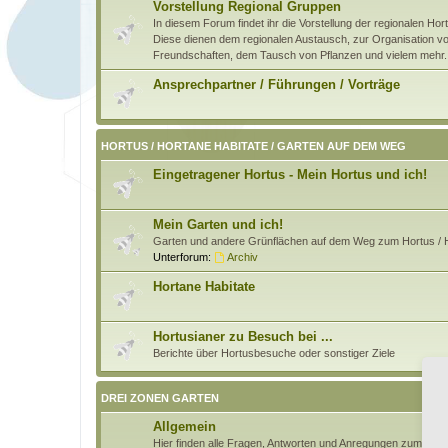
Vorstellung Regional Gruppen
In diesem Forum findet ihr die Vorstellung der regionalen H
Diese dienen dem regionalen Austausch, zur Organisation von
Freundschaften, dem Tausch von Pflanzen und vielem mehr.
Ansprechpartner / Führungen / Vorträge
HORTUS / HORTANE HABITATE / GARTEN AUF DEM WEG
Eingetragener Hortus - Mein Hortus und ich!
Mein Garten und ich!
Garten und andere Grünflächen auf dem Weg zum Hortus / H
Unterforum:
Archiv
Hortane Habitate
Hortusianer zu Besuch bei ...
Berichte über Hortusbesuche oder sonstiger Ziele
DREI ZONEN GARTEN
Allgemein
Hier finden alle Fragen, Antworten und Anregungen zum Pri