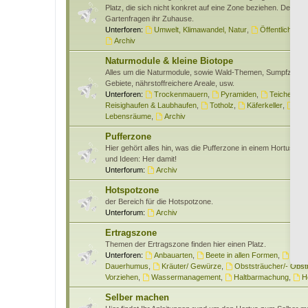
Platz, die sich nicht konkret auf eine Zone beziehen. Des wei
Gartenfragen ihr Zuhause.
Unterforen:
Umwelt, Klimawandel, Natur
,
Öffentlichkeits
Archiv
Naturmodule & kleine Biotope
Alles um die Naturmodule, sowie Wald-Themen, Sumpfzone
Gebiete, nährstoffreichere Areale, usw.
Unterforen:
Trockenmauern
,
Pyramiden
,
Teiche & W
Reisighaufen & Laubhaufen
,
Totholz
,
Käferkeller
,
Ben
Lebensräume
,
Archiv
Pufferzone
Hier gehört alles hin, was die Pufferzone in einem Hortus bet
und Ideen: Her damit!
Unterforum:
Archiv
Hotspotzone
der Bereich für die Hotspotzone.
Unterforum:
Archiv
Ertragszone
Themen der Ertragszone finden hier einen Platz.
Unterforen:
Anbauarten
,
Beete in allen Formen
,
Gem
Dauerhumus
,
Kräuter/ Gewürze
,
Obststräucher/- Obs
Vorziehen
,
Wassermanagement
,
Haltbarmachung
,
H
Selber machen