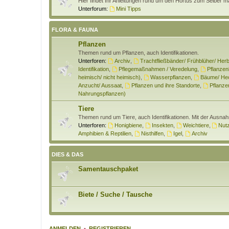
Hier findet Ihr Anleitungen rund um den Hortus zum Selber 
Unterforum:
Mini Tipps
FLORA & FAUNA
Pflanzen
Themen rund um Pflanzen, auch Identifikationen.
Unterforen:
Archiv
,
Trachtfließbänder/ Frühblüher/ Herb
Identifikation
,
Pflegemaßnahmen / Veredelung
,
Pflanzen
heimisch/ nicht heimisch)
,
Wasserpflanzen
,
Bäume/ Hec
Anzucht/ Aussaat
,
Pflanzen und ihre Standorte
,
Pflanzen
Nahrungspflanzen)
Tiere
Themen rund um Tiere, auch Identifikationen. Mit der Ausna
Unterforen:
Honigbiene
,
Insekten
,
Weichtiere
,
Nutz
Amphibien & Reptilien
,
Nisthilfen
,
Igel
,
Archiv
DIES & DAS
Samentauschpaket
Biete / Suche / Tausche
ANMELDEN
•
REGISTRIEREN