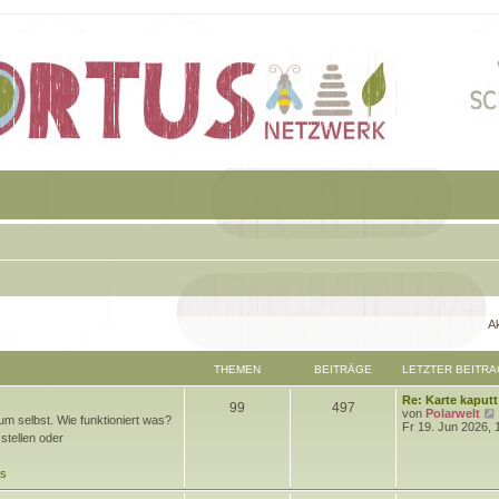
Ak
THEMEN
BEITRÄGE
LETZTER BEITRA
L
Re: Karte kaputt
T
B
99
497
e
von
Polarwelt
m selbst. Wie funktioniert was?
t
Fr 19. Jun 2026, 
h
e
stellen oder
z
t
e
i
e
ds
r
m
t
B