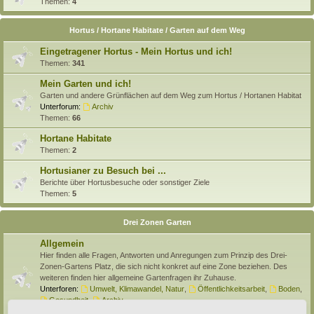
Themen:
4
Hortus / Hortane Habitate / Garten auf dem Weg
Eingetragener Hortus - Mein Hortus und ich!
Themen:
341
Mein Garten und ich!
Garten und andere Grünflächen auf dem Weg zum Hortus / Hortanen Habitat
Unterforum:
Archiv
Themen:
66
Hortane Habitate
Themen:
2
Hortusianer zu Besuch bei ...
Berichte über Hortusbesuche oder sonstiger Ziele
Themen:
5
Drei Zonen Garten
Allgemein
Hier finden alle Fragen, Antworten und Anregungen zum Prinzip des Drei-
Zonen-Gartens Platz, die sich nicht konkret auf eine Zone beziehen. Des
weiteren finden hier allgemeine Gartenfragen ihr Zuhause.
Unterforen:
Umwelt, Klimawandel, Natur
,
Öffentlichkeitsarbeit
,
Boden
,
Gesundheit
,
Archiv
Themen:
138