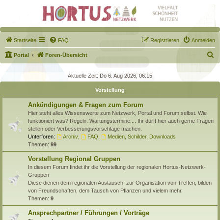
Startseite
FAQ
Registrieren
Anmelden
S
Portal
Foren-Übersicht
u
Aktuelle Zeit: Do 6. Aug 2026, 06:15
c
Vorstellung
h
e
Ankündigungen & Fragen zum Forum
Hier steht alles Wissenswerte zum Netzwerk, Portal und Forum selbst. Wie
funktioniert was? Regeln. Wartungstermine.... Ihr dürft hier auch gerne Fragen
stellen oder Verbesserungsvorschläge machen.
Unterforen:
Archiv
,
FAQ
,
Medien, Schilder, Downloads
Themen:
99
Vorstellung Regional Gruppen
In diesem Forum findet ihr die Vorstellung der regionalen Hortus-Netzwerk-
Gruppen
Diese dienen dem regionalen Austausch, zur Organisation von Treffen, bilden
von Freundschaften, dem Tausch von Pflanzen und vielem mehr.
Themen:
9
Ansprechpartner / Führungen / Vorträge