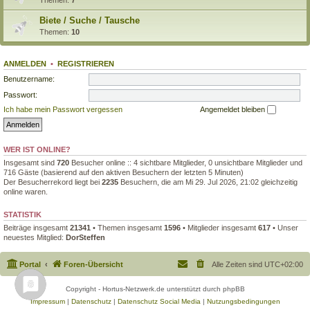
Biete / Suche / Tausche
Themen:
10
ANMELDEN
•
REGISTRIEREN
Benutzername:
Passwort:
Ich habe mein Passwort vergessen
Angemeldet bleiben
WER IST ONLINE?
Insgesamt sind
720
Besucher online :: 4 sichtbare Mitglieder, 0 unsichtbare Mitglieder und
716 Gäste (basierend auf den aktiven Besuchern der letzten 5 Minuten)
Der Besucherrekord liegt bei
2235
Besuchern, die am Mi 29. Jul 2026, 21:02 gleichzeitig
online waren.
STATISTIK
Beiträge insgesamt
21341
• Themen insgesamt
1596
• Mitglieder insgesamt
617
• Unser
neuestes Mitglied:
DorSteffen
Portal
Foren-Übersicht
Alle Zeiten sind
UTC+02:00
Copyright - Hortus-Netzwerk.de unterstützt durch phpBB
Impressum
|
Datenschutz
|
Datenschutz Social Media
|
Nutzungsbedingungen