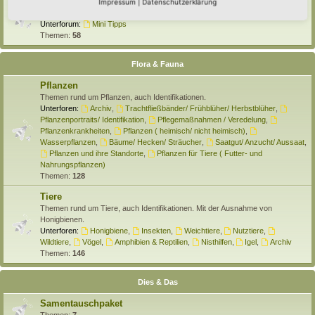
Selber machen
Impressum
|
Datenschutzerklärung
Hier findet Ihr Anleitungen rund um den Hortus zum Selber machen.
Unterforum:
Mini Tipps
Themen:
58
Flora & Fauna
Pflanzen
Themen rund um Pflanzen, auch Identifikationen.
Unterforen:
Archiv
,
Trachtfließbänder/ Frühblüher/ Herbstblüher
,
Pflanzenportraits/ Identifikation
,
Pflegemaßnahmen / Veredelung
,
Pflanzenkrankheiten
,
Pflanzen ( heimisch/ nicht heimisch)
,
Wasserpflanzen
,
Bäume/ Hecken/ Sträucher
,
Saatgut/ Anzucht/ Aussaat
,
Pflanzen und ihre Standorte
,
Pflanzen für Tiere ( Futter- und
Nahrungspflanzen)
Themen:
128
Tiere
Themen rund um Tiere, auch Identifikationen. Mit der Ausnahme von
Honigbienen.
Unterforen:
Honigbiene
,
Insekten
,
Weichtiere
,
Nutztiere
,
Wildtiere
,
Vögel
,
Amphibien & Reptilien
,
Nisthilfen
,
Igel
,
Archiv
Themen:
146
Dies & Das
Samentauschpaket
Themen:
7