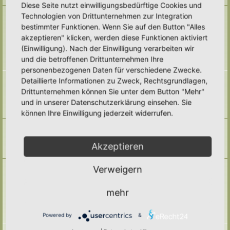
Diese Seite nutzt einwilligungsbedürftige Cookies und
Naturmodule & kleine Biotope
Technologien von Drittunternehmen zur Integration
Alles um die Naturmodule, sowie Wald-Themen, Sumpfzonen, Wasserzonen,
bestimmter Funktionen. Wenn Sie auf den Button "Alles
wechselfeuchte Gebiete, nährstoffreichere Areale, usw.
akzeptieren" klicken, werden diese Funktionen aktiviert
Unterforen:
Trockenmauern
,
Pyramiden
,
Teiche & Wasserstellen
,
Sandarien
,
Reisighaufen & Laubhaufen
,
Totholz
,
Käferkeller
,
(Einwilligung). Nach der Einwilligung verarbeiten wir
Benjeshecke
,
Sonstige Lebensräume
,
Archiv
und die betroffenen Drittunternehmen Ihre
Themen:
71
personenbezogenen Daten für verschiedene Zwecke.
Pufferzone
Detaillierte Informationen zu Zweck, Rechtsgrundlagen,
Hier gehört alles hin, was die Pufferzone in einem Hortus betrifft. Frage,
Drittunternehmen können Sie unter dem Button "Mehr"
Antworten, Wissen und Ideen: Her damit!
und in unserer Datenschutzerklärung einsehen. Sie
Unterforum:
Archiv
Themen:
29
können Ihre Einwilligung jederzeit widerrufen.
Hotspotzone
der Bereich für die Hotspotzone.
Unterforum:
Archiv
Akzeptieren
Themen:
22
Ertragszone
Verweigern
Themen der Ertragszone finden hier einen Platz.
Unterforen:
Anbauarten
,
Beete in allen Formen
,
Gemüse
,
mehr
Kompostieren/ Mulchen/ Dauerhumus
,
Kräuter/ Gewürze
,
Obststräucher/- Obstbäume
,
Vermehrung/ Vorziehen
,
Wassermanagement
,
Haltbarmachung
,
Hortane Küche
,
Archiv
Powered by
&
Themen:
247