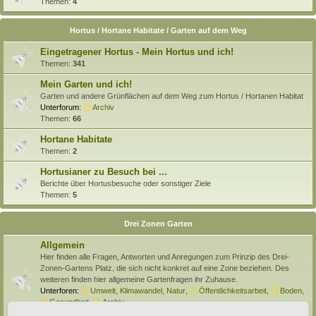
Themen:
4
Hortus / Hortane Habitate / Garten auf dem Weg
Eingetragener Hortus - Mein Hortus und ich!
Themen:
341
Mein Garten und ich!
Garten und andere Grünflächen auf dem Weg zum Hortus / Hortanen Habitat
Unterforum:
Archiv
Themen:
66
Hortane Habitate
Themen:
2
Hortusianer zu Besuch bei ...
Berichte über Hortusbesuche oder sonstiger Ziele
Themen:
5
Drei Zonen Garten
Allgemein
Hier finden alle Fragen, Antworten und Anregungen zum Prinzip des Drei-
Zonen-Gartens Platz, die sich nicht konkret auf eine Zone beziehen. Des
weiteren finden hier allgemeine Gartenfragen ihr Zuhause.
Unterforen:
Umwelt, Klimawandel, Natur
,
Öffentlichkeitsarbeit
,
Boden
,
Gesundheit
,
Archiv
Themen:
138