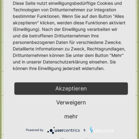
Diese Seite nutzt einwilligungsbedürftige Cookies und
Naturmodule & kleine Biotope
Technologien von Drittunternehmen zur Integration
Alles um die Naturmodule, sowie Wald-Themen, Sumpfzonen, Wasserzonen,
bestimmter Funktionen. Wenn Sie auf den Button "Alles
wechselfeuchte Gebiete, nährstoffreichere Areale, usw.
akzeptieren" klicken, werden diese Funktionen aktiviert
Unterforen:
Trockenmauern
,
Pyramiden
,
Teiche & Wasserstellen
,
Sandarien
,
Reisighaufen & Laubhaufen
,
Totholz
,
Käferkeller
,
(Einwilligung). Nach der Einwilligung verarbeiten wir
Benjeshecke
,
Sonstige Lebensräume
,
Archiv
und die betroffenen Drittunternehmen Ihre
Themen:
71
personenbezogenen Daten für verschiedene Zwecke.
Pufferzone
Detaillierte Informationen zu Zweck, Rechtsgrundlagen,
Hier gehört alles hin, was die Pufferzone in einem Hortus betrifft. Frage,
Drittunternehmen können Sie unter dem Button "Mehr"
Antworten, Wissen und Ideen: Her damit!
und in unserer Datenschutzerklärung einsehen. Sie
Unterforum:
Archiv
Themen:
29
können Ihre Einwilligung jederzeit widerrufen.
Hotspotzone
der Bereich für die Hotspotzone.
Unterforum:
Archiv
Akzeptieren
Themen:
22
Ertragszone
Verweigern
Themen der Ertragszone finden hier einen Platz.
Unterforen:
Anbauarten
,
Beete in allen Formen
,
Gemüse
,
mehr
Kompostieren/ Mulchen/ Dauerhumus
,
Kräuter/ Gewürze
,
Obststräucher/- Obstbäume
,
Vermehrung/ Vorziehen
,
Wassermanagement
,
Haltbarmachung
,
Hortane Küche
,
Archiv
Powered by
&
Themen:
247