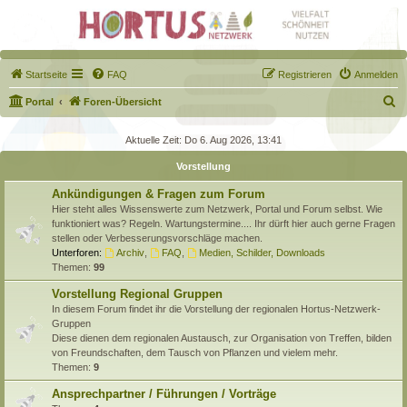
Startseite
FAQ
Registrieren
Anmelden
S
Portal
Foren-Übersicht
u
Aktuelle Zeit: Do 6. Aug 2026, 13:41
c
Vorstellung
h
e
Ankündigungen & Fragen zum Forum
Hier steht alles Wissenswerte zum Netzwerk, Portal und Forum selbst. Wie
funktioniert was? Regeln. Wartungstermine.... Ihr dürft hier auch gerne Fragen
stellen oder Verbesserungsvorschläge machen.
Unterforen:
Archiv
,
FAQ
,
Medien, Schilder, Downloads
Themen:
99
Vorstellung Regional Gruppen
In diesem Forum findet ihr die Vorstellung der regionalen Hortus-Netzwerk-
Gruppen
Diese dienen dem regionalen Austausch, zur Organisation von Treffen, bilden
von Freundschaften, dem Tausch von Pflanzen und vielem mehr.
Themen:
9
Ansprechpartner / Führungen / Vorträge