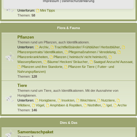
Selber machen
Impressum
|
Datenschutzerklärung
Hier findet Ihr Anleitungen rund um den Hortus zum Selber machen.
Unterforum:
Mini Tipps
Themen:
58
Flora & Fauna
Pflanzen
Themen rund um Pflanzen, auch Identifikationen.
Unterforen:
Archiv
,
Trachtfließbänder/ Frühblüher/ Herbstblüher
,
Pflanzenportraits/ Identifikation
,
Pflegemaßnahmen / Veredelung
,
Pflanzenkrankheiten
,
Pflanzen ( heimisch/ nicht heimisch)
,
Wasserpflanzen
,
Bäume/ Hecken/ Sträucher
,
Saatgut/ Anzucht/ Aussaat
,
Pflanzen und ihre Standorte
,
Pflanzen für Tiere ( Futter- und
Nahrungspflanzen)
Themen:
128
Tiere
Themen rund um Tiere, auch Identifikationen. Mit der Ausnahme von
Honigbienen.
Unterforen:
Honigbiene
,
Insekten
,
Weichtiere
,
Nutztiere
,
Wildtiere
,
Vögel
,
Amphibien & Reptilien
,
Nisthilfen
,
Igel
,
Archiv
Themen:
146
Dies & Das
Samentauschpaket
Themen:
7