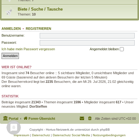
Biete / Suche / Tausche
Themen:
10
ANMELDEN
•
REGISTRIEREN
Benutzername:
Passwort:
Ich habe mein Passwort vergessen
Angemeldet bleiben
WER IST ONLINE?
Insgesamt sind
74
Besucher online :: 5 sichtbare Mitglieder, 0 unsichtbare Mitglieder und
69 Gäste (basierend auf den aktiven Besuchern der letzten 5 Minuten)
Der Besucherrekord liegt bei
2235
Besuchern, die am Mi 29. Jul 2026, 21:02 gleichzeitig
online waren.
STATISTIK
Beiträge insgesamt
21343
• Themen insgesamt
1596
• Mitglieder insgesamt
617
• Unser
neuestes Mitglied:
DorSteffen
Portal
Foren-Übersicht
Alle Zeiten sind
UTC+02:00
Copyright - Hortus-Netzwerk.de unterstützt durch phpBB
Impressum
|
Datenschutz
|
Datenschutz Social Media
|
Nutzungsbedingungen