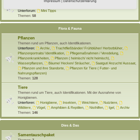
Selber machen
Impressum
|
Datenschutzerklärung
Hier findet Ihr Anleitungen rund um den Hortus zum Selber machen.
Unterforum:
Mini Tipps
Themen:
58
Flora & Fauna
Pflanzen
Themen rund um Pflanzen, auch Identifikationen.
Unterforen:
Archiv
,
Trachtfließbänder/ Frühblüher/ Herbstblüher
,
Pflanzenportraits/ Identifikation
,
Pflegemaßnahmen / Veredelung
,
Pflanzenkrankheiten
,
Pflanzen ( heimisch/ nicht heimisch)
,
Wasserpflanzen
,
Bäume/ Hecken/ Sträucher
,
Saatgut/ Anzucht/ Aussaat
,
Pflanzen und ihre Standorte
,
Pflanzen für Tiere ( Futter- und
Nahrungspflanzen)
Themen:
128
Tiere
Themen rund um Tiere, auch Identifikationen. Mit der Ausnahme von
Honigbienen.
Unterforen:
Honigbiene
,
Insekten
,
Weichtiere
,
Nutztiere
,
Wildtiere
,
Vögel
,
Amphibien & Reptilien
,
Nisthilfen
,
Igel
,
Archiv
Themen:
146
Dies & Das
Samentauschpaket
Themen:
7