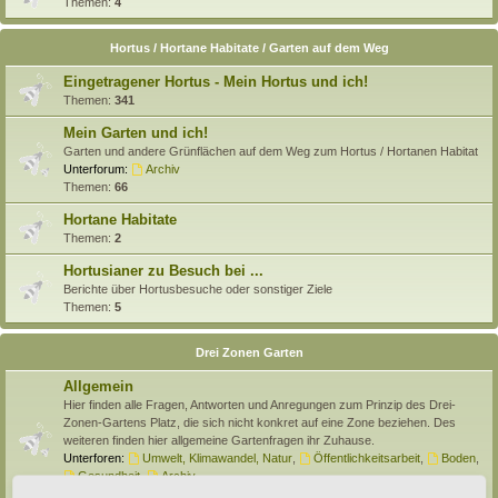
Themen:
4
Hortus / Hortane Habitate / Garten auf dem Weg
Eingetragener Hortus - Mein Hortus und ich!
Themen:
341
Mein Garten und ich!
Garten und andere Grünflächen auf dem Weg zum Hortus / Hortanen Habitat
Unterforum:
Archiv
Themen:
66
Hortane Habitate
Themen:
2
Hortusianer zu Besuch bei ...
Berichte über Hortusbesuche oder sonstiger Ziele
Themen:
5
Drei Zonen Garten
Allgemein
Hier finden alle Fragen, Antworten und Anregungen zum Prinzip des Drei-
Zonen-Gartens Platz, die sich nicht konkret auf eine Zone beziehen. Des
weiteren finden hier allgemeine Gartenfragen ihr Zuhause.
Unterforen:
Umwelt, Klimawandel, Natur
,
Öffentlichkeitsarbeit
,
Boden
,
Gesundheit
,
Archiv
Themen:
138