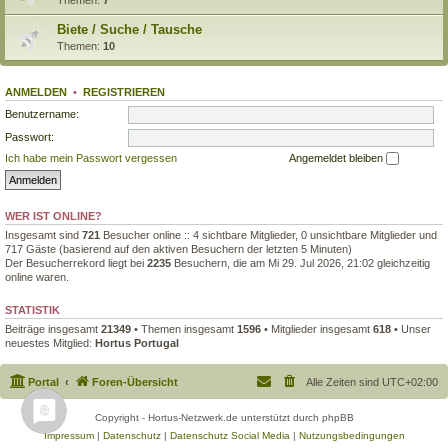
Biete / Suche / Tausche
Themen:
10
ANMELDEN
•
REGISTRIEREN
Benutzername:
Passwort:
Ich habe mein Passwort vergessen
Angemeldet bleiben
WER IST ONLINE?
Insgesamt sind
721
Besucher online :: 4 sichtbare Mitglieder, 0 unsichtbare Mitglieder und
717 Gäste (basierend auf den aktiven Besuchern der letzten 5 Minuten)
Der Besucherrekord liegt bei
2235
Besuchern, die am Mi 29. Jul 2026, 21:02 gleichzeitig
online waren.
STATISTIK
Beiträge insgesamt
21349
• Themen insgesamt
1596
• Mitglieder insgesamt
618
• Unser
neuestes Mitglied:
Hortus Portugal
Portal
Foren-Übersicht
Alle Zeiten sind
UTC+02:00
Copyright - Hortus-Netzwerk.de unterstützt durch phpBB
Impressum
|
Datenschutz
|
Datenschutz Social Media
|
Nutzungsbedingungen