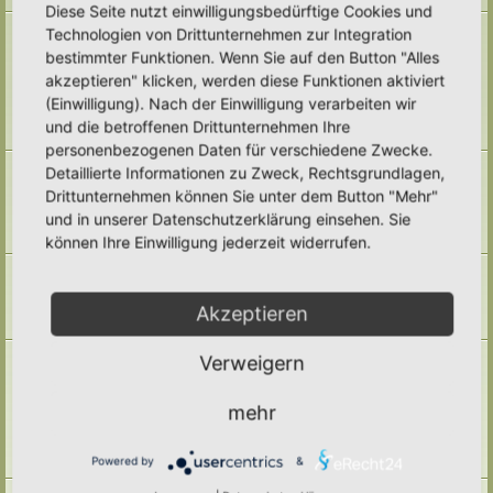
Diese Seite nutzt einwilligungsbedürftige Cookies und
Naturmodule & kleine Biotope
Technologien von Drittunternehmen zur Integration
Alles um die Naturmodule, sowie Wald-Themen, Sumpfzonen, Wasserzonen,
bestimmter Funktionen. Wenn Sie auf den Button "Alles
wechselfeuchte Gebiete, nährstoffreichere Areale, usw.
akzeptieren" klicken, werden diese Funktionen aktiviert
Unterforen:
Trockenmauern
,
Pyramiden
,
Teiche & Wasserstellen
,
Sandarien
,
Reisighaufen & Laubhaufen
,
Totholz
,
Käferkeller
,
(Einwilligung). Nach der Einwilligung verarbeiten wir
Benjeshecke
,
Sonstige Lebensräume
,
Archiv
und die betroffenen Drittunternehmen Ihre
Themen:
71
personenbezogenen Daten für verschiedene Zwecke.
Pufferzone
Detaillierte Informationen zu Zweck, Rechtsgrundlagen,
Hier gehört alles hin, was die Pufferzone in einem Hortus betrifft. Frage,
Drittunternehmen können Sie unter dem Button "Mehr"
Antworten, Wissen und Ideen: Her damit!
und in unserer Datenschutzerklärung einsehen. Sie
Unterforum:
Archiv
Themen:
29
können Ihre Einwilligung jederzeit widerrufen.
Hotspotzone
der Bereich für die Hotspotzone.
Unterforum:
Archiv
Akzeptieren
Themen:
22
Ertragszone
Verweigern
Themen der Ertragszone finden hier einen Platz.
Unterforen:
Anbauarten
,
Beete in allen Formen
,
Gemüse
,
mehr
Kompostieren/ Mulchen/ Dauerhumus
,
Kräuter/ Gewürze
,
Obststräucher/- Obstbäume
,
Vermehrung/ Vorziehen
,
Wassermanagement
,
Haltbarmachung
,
Hortane Küche
,
Archiv
Powered by
&
Themen:
247