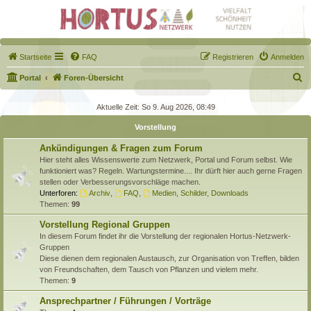
Startseite
FAQ
Registrieren
Anmelden
S
Portal
Foren-Übersicht
u
Aktuelle Zeit: So 9. Aug 2026, 08:49
c
Vorstellung
h
e
Ankündigungen & Fragen zum Forum
Hier steht alles Wissenswerte zum Netzwerk, Portal und Forum selbst. Wie
funktioniert was? Regeln. Wartungstermine.... Ihr dürft hier auch gerne Fragen
stellen oder Verbesserungsvorschläge machen.
Unterforen:
Archiv
,
FAQ
,
Medien, Schilder, Downloads
Themen:
99
Vorstellung Regional Gruppen
In diesem Forum findet ihr die Vorstellung der regionalen Hortus-Netzwerk-
Gruppen
Diese dienen dem regionalen Austausch, zur Organisation von Treffen, bilden
von Freundschaften, dem Tausch von Pflanzen und vielem mehr.
Themen:
9
Ansprechpartner / Führungen / Vorträge