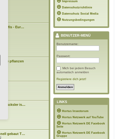
09:43
Impressum
e
i
Datenschutzrichtlinie
t
r
Datenschutz Social Media
a
Nutzungsbedingungen
g
n Profis - Eur…
3:43
BENUTZER-MENÜ
Benutzername:
Passwort:
Bäume pflanzen
Mich bei jedem Besuch
0:48
automatisch anmelden
Registriere dich jetzt!
asen
7:10
LINKS
tenhäcksler is…
N
n
Hortus Insectorum
e
4:15
u
Hortus Netzwerk auf YouTube
e
s
Hortus Netzwerk DE Facebook
t
Seite
e
Hortus Netzwerk DE Facebook
hnell gebaut T…
r
Gruppe
N
B