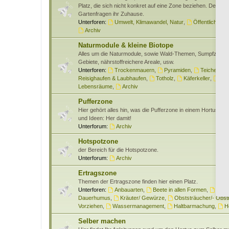
Platz, die sich nicht konkret auf eine Zone beziehen. Des wei
Gartenfragen ihr Zuhause.
Unterforen:
Umwelt, Klimawandel, Natur
,
Öffentlichkeits
Archiv
Naturmodule & kleine Biotope
Alles um die Naturmodule, sowie Wald-Themen, Sumpfzone
Gebiete, nährstoffreichere Areale, usw.
Unterforen:
Trockenmauern
,
Pyramiden
,
Teiche & W
Reisighaufen & Laubhaufen
,
Totholz
,
Käferkeller
,
Ben
Lebensräume
,
Archiv
Pufferzone
Hier gehört alles hin, was die Pufferzone in einem Hortus bet
und Ideen: Her damit!
Unterforum:
Archiv
Hotspotzone
der Bereich für die Hotspotzone.
Unterforum:
Archiv
Ertragszone
Themen der Ertragszone finden hier einen Platz.
Unterforen:
Anbauarten
,
Beete in allen Formen
,
Gem
Dauerhumus
,
Kräuter/ Gewürze
,
Obststräucher/- Obs
Vorziehen
,
Wassermanagement
,
Haltbarmachung
,
H
Selber machen