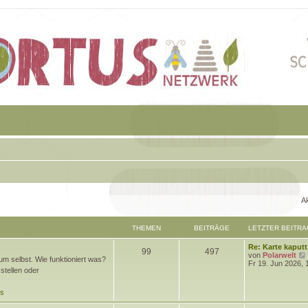
Ak
THEMEN
BEITRÄGE
LETZTER BEITRA
L
Re: Karte kaputt
T
B
99
497
e
von
Polarwelt
m selbst. Wie funktioniert was?
t
Fr 19. Jun 2026, 
h
e
stellen oder
z
t
e
i
e
ds
r
m
t
B