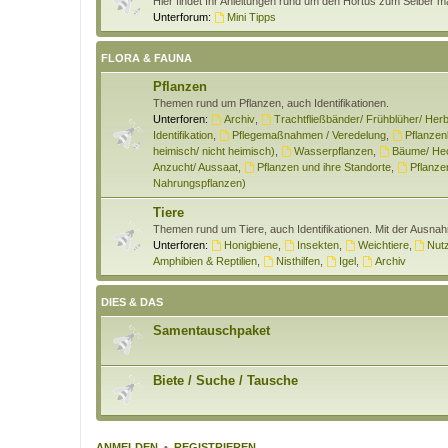
Hier findet Ihr Anleitungen rund um den Hortus zum Selber 
Unterforum:
Mini Tipps
FLORA & FAUNA
Pflanzen
Themen rund um Pflanzen, auch Identifikationen.
Unterforen:
Archiv
,
Trachtfließbänder/ Frühblüher/ Herb
Identifikation
,
Pflegemaßnahmen / Veredelung
,
Pflanzen
heimisch/ nicht heimisch)
,
Wasserpflanzen
,
Bäume/ Hec
Anzucht/ Aussaat
,
Pflanzen und ihre Standorte
,
Pflanzen
Nahrungspflanzen)
Tiere
Themen rund um Tiere, auch Identifikationen. Mit der Ausna
Unterforen:
Honigbiene
,
Insekten
,
Weichtiere
,
Nutz
Amphibien & Reptilien
,
Nisthilfen
,
Igel
,
Archiv
DIES & DAS
Samentauschpaket
Biete / Suche / Tausche
ANMELDEN
•
REGISTRIEREN