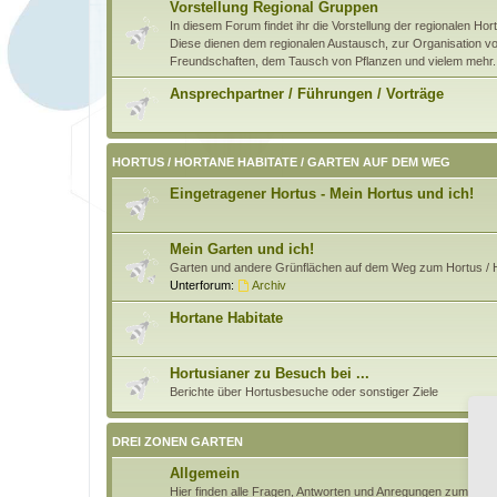
Vorstellung Regional Gruppen
In diesem Forum findet ihr die Vorstellung der regionalen H
Diese dienen dem regionalen Austausch, zur Organisation von
Freundschaften, dem Tausch von Pflanzen und vielem mehr.
Ansprechpartner / Führungen / Vorträge
HORTUS / HORTANE HABITATE / GARTEN AUF DEM WEG
Eingetragener Hortus - Mein Hortus und ich!
Mein Garten und ich!
Garten und andere Grünflächen auf dem Weg zum Hortus / H
Unterforum:
Archiv
Hortane Habitate
Hortusianer zu Besuch bei ...
Berichte über Hortusbesuche oder sonstiger Ziele
DREI ZONEN GARTEN
Allgemein
Hier finden alle Fragen, Antworten und Anregungen zum Pri