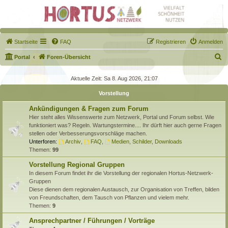
Startseite
FAQ
Registrieren
Anmelden
S
Portal
Foren-Übersicht
u
Aktuelle Zeit: Sa 8. Aug 2026, 21:07
c
Vorstellung
h
e
Ankündigungen & Fragen zum Forum
Hier steht alles Wissenswerte zum Netzwerk, Portal und Forum selbst. Wie
funktioniert was? Regeln. Wartungstermine.... Ihr dürft hier auch gerne Fragen
stellen oder Verbesserungsvorschläge machen.
Unterforen:
Archiv
,
FAQ
,
Medien, Schilder, Downloads
Themen:
99
Vorstellung Regional Gruppen
In diesem Forum findet ihr die Vorstellung der regionalen Hortus-Netzwerk-
Gruppen
Diese dienen dem regionalen Austausch, zur Organisation von Treffen, bilden
von Freundschaften, dem Tausch von Pflanzen und vielem mehr.
Themen:
9
Ansprechpartner / Führungen / Vorträge