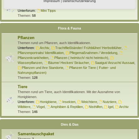
Selber machen
Impressum
|
Datenschutzerklärung
Hier findet Ihr Anleitungen rund um den Hortus zum Selber machen.
Unterforum:
Mini Tipps
Themen:
58
Flora & Fauna
Pflanzen
Themen rund um Pflanzen, auch Identifikationen.
Unterforen:
Archiv
,
Trachtfließbänder/ Frühblüher/ Herbstblüher
,
Pflanzenportraits/ Identifikation
,
Pflegemaßnahmen / Veredelung
,
Pflanzenkrankheiten
,
Pflanzen ( heimisch/ nicht heimisch)
,
Wasserpflanzen
,
Bäume/ Hecken/ Sträucher
,
Saatgut/ Anzucht/ Aussaat
,
Pflanzen und ihre Standorte
,
Pflanzen für Tiere ( Futter- und
Nahrungspflanzen)
Themen:
128
Tiere
Themen rund um Tiere, auch Identifikationen. Mit der Ausnahme von
Honigbienen.
Unterforen:
Honigbiene
,
Insekten
,
Weichtiere
,
Nutztiere
,
Wildtiere
,
Vögel
,
Amphibien & Reptilien
,
Nisthilfen
,
Igel
,
Archiv
Themen:
146
Dies & Das
Samentauschpaket
Themen:
7