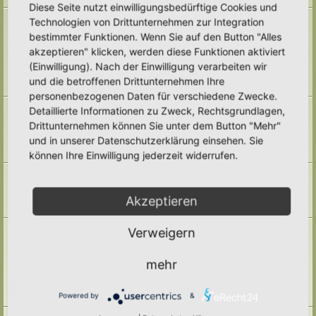
Diese Seite nutzt einwilligungsbedürftige Cookies und
Naturmodule & kleine Biotope
Technologien von Drittunternehmen zur Integration
Alles um die Naturmodule, sowie Wald-Themen, Sumpfzonen, Wasserzonen,
bestimmter Funktionen. Wenn Sie auf den Button "Alles
wechselfeuchte Gebiete, nährstoffreichere Areale, usw.
akzeptieren" klicken, werden diese Funktionen aktiviert
Unterforen:
Trockenmauern
,
Pyramiden
,
Teiche & Wasserstellen
,
Sandarien
,
Reisighaufen & Laubhaufen
,
Totholz
,
Käferkeller
,
(Einwilligung). Nach der Einwilligung verarbeiten wir
Benjeshecke
,
Sonstige Lebensräume
,
Archiv
und die betroffenen Drittunternehmen Ihre
Themen:
71
personenbezogenen Daten für verschiedene Zwecke.
Pufferzone
Detaillierte Informationen zu Zweck, Rechtsgrundlagen,
Hier gehört alles hin, was die Pufferzone in einem Hortus betrifft. Frage,
Drittunternehmen können Sie unter dem Button "Mehr"
Antworten, Wissen und Ideen: Her damit!
und in unserer Datenschutzerklärung einsehen. Sie
Unterforum:
Archiv
Themen:
29
können Ihre Einwilligung jederzeit widerrufen.
Hotspotzone
der Bereich für die Hotspotzone.
Unterforum:
Archiv
Akzeptieren
Themen:
22
Ertragszone
Verweigern
Themen der Ertragszone finden hier einen Platz.
Unterforen:
Anbauarten
,
Beete in allen Formen
,
Gemüse
,
mehr
Kompostieren/ Mulchen/ Dauerhumus
,
Kräuter/ Gewürze
,
Obststräucher/- Obstbäume
,
Vermehrung/ Vorziehen
,
Wassermanagement
,
Haltbarmachung
,
Hortane Küche
,
Archiv
Powered by
&
Themen:
247