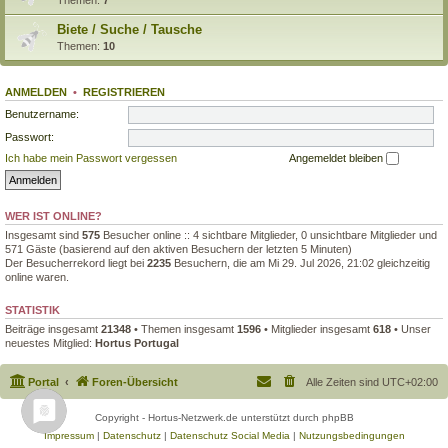
Biete / Suche / Tausche
Themen:
10
ANMELDEN
•
REGISTRIEREN
Benutzername:
Passwort:
Ich habe mein Passwort vergessen
Angemeldet bleiben
WER IST ONLINE?
Insgesamt sind
575
Besucher online :: 4 sichtbare Mitglieder, 0 unsichtbare Mitglieder und
571 Gäste (basierend auf den aktiven Besuchern der letzten 5 Minuten)
Der Besucherrekord liegt bei
2235
Besuchern, die am Mi 29. Jul 2026, 21:02 gleichzeitig
online waren.
STATISTIK
Beiträge insgesamt
21348
• Themen insgesamt
1596
• Mitglieder insgesamt
618
• Unser
neuestes Mitglied:
Hortus Portugal
Portal
Foren-Übersicht
Alle Zeiten sind
UTC+02:00
Copyright - Hortus-Netzwerk.de unterstützt durch phpBB
Impressum
|
Datenschutz
|
Datenschutz Social Media
|
Nutzungsbedingungen