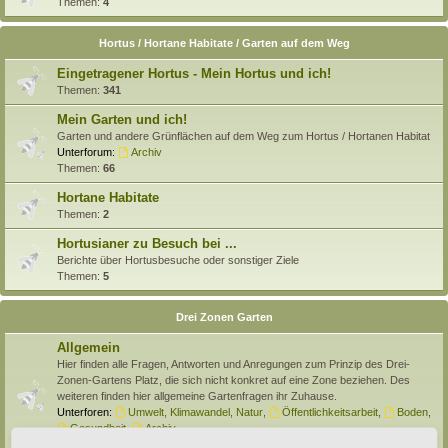
Themen:
4
Hortus / Hortane Habitate / Garten auf dem Weg
Eingetragener Hortus - Mein Hortus und ich!
Themen:
341
Mein Garten und ich!
Garten und andere Grünflächen auf dem Weg zum Hortus / Hortanen Habitat
Unterforum:
Archiv
Themen:
66
Hortane Habitate
Themen:
2
Hortusianer zu Besuch bei ...
Berichte über Hortusbesuche oder sonstiger Ziele
Themen:
5
Drei Zonen Garten
Allgemein
Hier finden alle Fragen, Antworten und Anregungen zum Prinzip des Drei-
Zonen-Gartens Platz, die sich nicht konkret auf eine Zone beziehen. Des
weiteren finden hier allgemeine Gartenfragen ihr Zuhause.
Unterforen:
Umwelt, Klimawandel, Natur
,
Öffentlichkeitsarbeit
,
Boden
,
Gesundheit
,
Archiv
Themen:
138