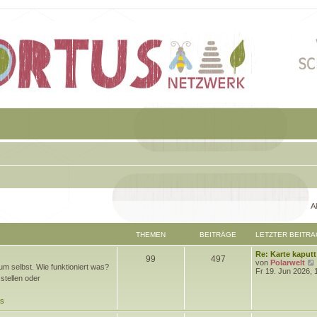
A
THEMEN
BEITRÄGE
LETZTER BEITRA
L
Re: Karte kaputt
T
B
99
497
e
von
Polarwelt
m selbst. Wie funktioniert was?
t
Fr 19. Jun 2026, 
h
e
stellen oder
z
t
e
i
e
ds
r
m
t
B