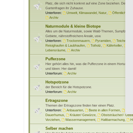
Platz, die sich nicht konkret auf eine Zone beziehen. Des wei
Gartenfragen ihr Zuhause.
Unterforen:
Umwelt, Klimawandel, Natur
,
Öffentlichkeits
Archiv
Naturmodule & kleine Biotope
Alles um die Naturmodule, sowie Wald-Themen, Sumpfzone
Gebiete, nährstoffreichere Areale, usw.
Unterforen:
Trockenmauern
,
Pyramiden
,
Teiche & W
Reisighaufen & Laubhaufen
,
Totholz
,
Käferkeller
,
Ben
Lebensräume
,
Archiv
Pufferzone
Hier gehört alles hin, was die Pufferzone in einem Hortus bet
und Ideen: Her damit!
Unterforum:
Archiv
Hotspotzone
der Bereich für die Hotspotzone.
Unterforum:
Archiv
Ertragszone
Themen der Ertragszone finden hier einen Platz.
Unterforen:
Anbauarten
,
Beete in allen Formen
,
Gem
Dauerhumus
,
Kräuter/ Gewürze
,
Obststräucher/- Obs
Vorziehen
,
Wassermanagement
,
Haltbarmachung
,
H
Selber machen