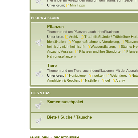
Hier findet Ihr Anleitungen rund um den Hortus zum Selber 
Unterforum:
Mini Tipps
FLORA & FAUNA
Pflanzen
Themen rund um Pflanzen, auch Identifikationen.
Unterforen:
Archiv
,
Trachtfließbänder/ Frühblüher/ Herb
Identifikation
,
Pflegemaßnahmen / Veredelung
,
Pflanzen
heimisch/ nicht heimisch)
,
Wasserpflanzen
,
Bäume/ Hec
Anzucht/ Aussaat
,
Pflanzen und ihre Standorte
,
Pflanzen
Nahrungspflanzen)
Tiere
Themen rund um Tiere, auch Identifikationen. Mit der Ausna
Unterforen:
Honigbiene
,
Insekten
,
Weichtiere
,
Nutz
Amphibien & Reptilien
,
Nisthilfen
,
Igel
,
Archiv
DIES & DAS
Samentauschpaket
Biete / Suche / Tausche
ANMELDEN
•
REGISTRIEREN