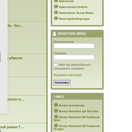
09:43
Impressum
e
i
Datenschutzrichtlinie
t
r
Datenschutz Social Media
a
Nutzungsbedingungen
g
n Profis - Eur…
3:43
BENUTZER-MENÜ
Benutzername:
Passwort:
Bäume pflanzen
Mich bei jedem Besuch
0:48
automatisch anmelden
Registriere dich jetzt!
asen
7:10
LINKS
tenhäcksler is…
N
n
Hortus Insectorum
e
4:15
u
Hortus Netzwerk auf YouTube
e
s
Hortus Netzwerk DE Facebook
t
Seite
e
Hortus Netzwerk DE Facebook
hnell gebaut T…
r
Gruppe
N
B