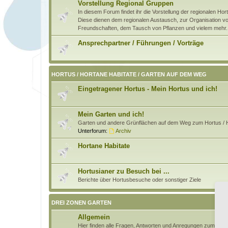
Vorstellung Regional Gruppen
In diesem Forum findet ihr die Vorstellung der regionalen H
Diese dienen dem regionalen Austausch, zur Organisation von
Freundschaften, dem Tausch von Pflanzen und vielem mehr.
Ansprechpartner / Führungen / Vorträge
HORTUS / HORTANE HABITATE / GARTEN AUF DEM WEG
Eingetragener Hortus - Mein Hortus und ich!
Mein Garten und ich!
Garten und andere Grünflächen auf dem Weg zum Hortus / H
Unterforum:
Archiv
Hortane Habitate
Hortusianer zu Besuch bei ...
Berichte über Hortusbesuche oder sonstiger Ziele
DREI ZONEN GARTEN
Allgemein
Hier finden alle Fragen, Antworten und Anregungen zum Pri