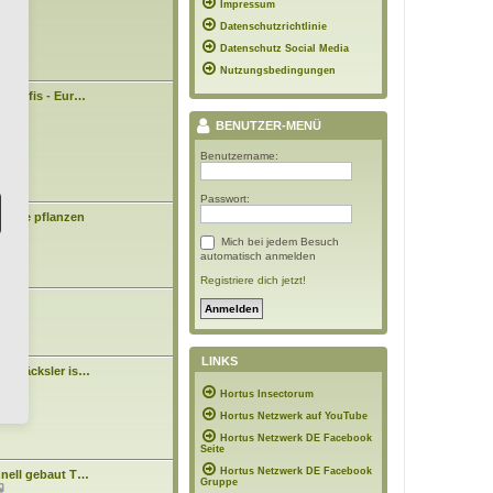
09:43
Impressum
e
i
Datenschutzrichtlinie
t
r
Datenschutz Social Media
a
Nutzungsbedingungen
g
n Profis - Eur…
3:43
BENUTZER-MENÜ
Benutzername:
Passwort:
Bäume pflanzen
Mich bei jedem Besuch
0:48
automatisch anmelden
Registriere dich jetzt!
asen
7:10
LINKS
tenhäcksler is…
N
n
Hortus Insectorum
e
4:15
u
Hortus Netzwerk auf YouTube
e
s
Hortus Netzwerk DE Facebook
t
Seite
e
Hortus Netzwerk DE Facebook
hnell gebaut T…
r
Gruppe
N
B