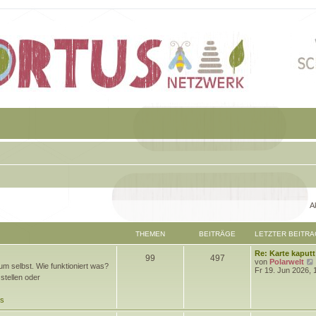
A
THEMEN
BEITRÄGE
LETZTER BEITRA
L
Re: Karte kaputt
T
B
99
497
e
von
Polarwelt
m selbst. Wie funktioniert was?
t
Fr 19. Jun 2026, 
h
e
stellen oder
z
t
e
i
e
ds
r
m
t
B