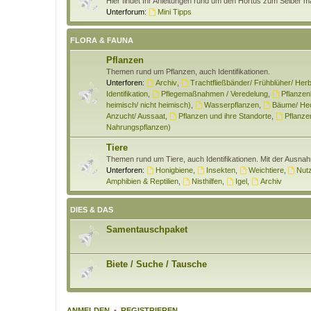
Hier findet Ihr Anleitungen rund um den Hortus zum Selber 
Unterforum:
Mini Tipps
FLORA & FAUNA
Pflanzen
Themen rund um Pflanzen, auch Identifikationen.
Unterforen:
Archiv
,
Trachtfließbänder/ Frühblüher/ Herb
Identifikation
,
Pflegemaßnahmen / Veredelung
,
Pflanzen
heimisch/ nicht heimisch)
,
Wasserpflanzen
,
Bäume/ Hec
Anzucht/ Aussaat
,
Pflanzen und ihre Standorte
,
Pflanzen
Nahrungspflanzen)
Tiere
Themen rund um Tiere, auch Identifikationen. Mit der Ausna
Unterforen:
Honigbiene
,
Insekten
,
Weichtiere
,
Nutz
Amphibien & Reptilien
,
Nisthilfen
,
Igel
,
Archiv
DIES & DAS
Samentauschpaket
Biete / Suche / Tausche
ANMELDEN
•
REGISTRIEREN