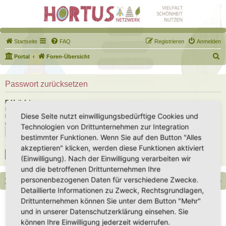
Startseite
FAQ
Registrieren
Anmelden
S
Portal
Foren-Übersicht
u
c
Passwort zurücksetzen
h
E-Mail-Adresse:
e
Du musst die E-Mail-Adresse angeben, die in deinem Profil hinterlegt ist. Diese hast du
Diese Seite nutzt einwilligungsbedürftige Cookies und
bei der Registrierung angegeben oder nachträglich in deinem persönlichen Bereich
geändert.
Technologien von Drittunternehmen zur Integration
bestimmter Funktionen. Wenn Sie auf den Button "Alles
akzeptieren" klicken, werden diese Funktionen aktiviert
(Einwilligung). Nach der Einwilligung verarbeiten wir
und die betroffenen Drittunternehmen Ihre
personenbezogenen Daten für verschiedene Zwecke.
Portal
Foren-Übersicht
Alle Zeiten sind
UTC+02:00
Detaillierte Informationen zu Zweck, Rechtsgrundlagen,
Copyright - Hortus-Netzwerk.de unterstützt durch phpBB
Drittunternehmen können Sie unter dem Button "Mehr"
Impressum
|
Datenschutz
|
Datenschutz Social Media
|
Nutzungsbedingungen
und in unserer Datenschutzerklärung einsehen. Sie
können Ihre Einwilligung jederzeit widerrufen.