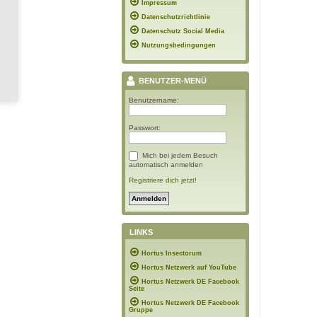
Impressum
Datenschutzrichtlinie
Datenschutz Social Media
Nutzungsbedingungen
BENUTZER-MENÜ
Benutzername:
Passwort:
Mich bei jedem Besuch
automatisch anmelden
Registriere dich jetzt!
LINKS
Hortus Insectorum
Hortus Netzwerk auf YouTube
Hortus Netzwerk DE Facebook
Seite
Hortus Netzwerk DE Facebook
Gruppe