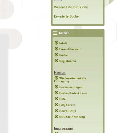
Weitere Hilfe zur Suche
Erweiterte Suche
MENÜ
Inhalt
Foren-Übersicht
Suche
Registrieren
Hortus
Wie funktioniert die
Eintragung
Hortus eintragen
Hortus Karte & Liste
Hilfe
FAQ-Forum
Board-FAQs
BBCode-Anleitung
Impressum