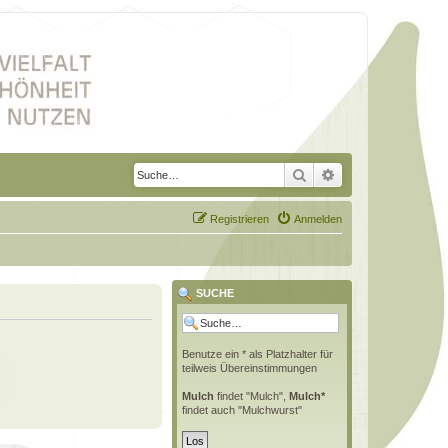
Suche
Erweiterte Suche
Registrieren
Anmelden
SUCHE
Benutze ein * als Platzhalter für
teilweis Übereinstimmungen
Mulch
findet "Mulch",
Mulch*
findet auch "Mulchwurst"