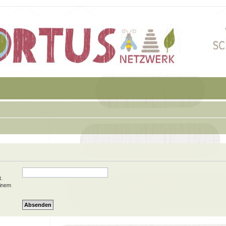
t.
einem