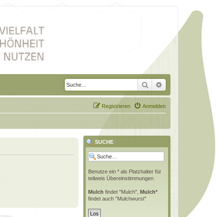
Suche
Erweiterte Suche
Registrieren
Anmelden
SUCHE
Benutze ein * als Platzhalter für
teilweis Übereinstimmungen
Mulch
findet "Mulch",
Mulch*
findet auch "Mulchwurst"