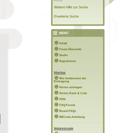
Weitere Hilfe zur Suche
Erweiterte Suche
MENÜ
Inhalt
Foren-Übersicht
Suche
Registrieren
Hortus
Wie funktioniert die
Eintragung
Hortus eintragen
Hortus Karte & Liste
Hilfe
FAQ-Forum
Board-FAQs
BBCode-Anleitung
Impressum