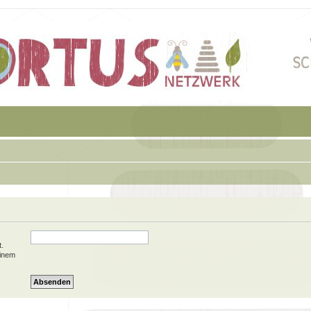
t.
einem