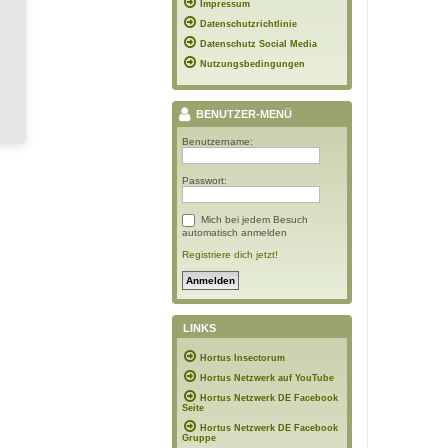
Impressum
Datenschutzrichtlinie
Datenschutz Social Media
Nutzungsbedingungen
BENUTZER-MENÜ
Benutzername:
Passwort:
Mich bei jedem Besuch
automatisch anmelden
Registriere dich jetzt!
LINKS
Hortus Insectorum
Hortus Netzwerk auf YouTube
Hortus Netzwerk DE Facebook
Seite
Hortus Netzwerk DE Facebook
Gruppe