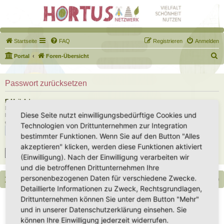
Startseite
FAQ
Registrieren
Anmelden
S
Portal
Foren-Übersicht
u
c
Passwort zurücksetzen
h
E-Mail-Adresse:
e
Du musst die E-Mail-Adresse angeben, die in deinem Profil hinterlegt ist. Diese hast du
Diese Seite nutzt einwilligungsbedürftige Cookies und
bei der Registrierung angegeben oder nachträglich in deinem persönlichen Bereich
geändert.
Technologien von Drittunternehmen zur Integration
bestimmter Funktionen. Wenn Sie auf den Button "Alles
akzeptieren" klicken, werden diese Funktionen aktiviert
(Einwilligung). Nach der Einwilligung verarbeiten wir
und die betroffenen Drittunternehmen Ihre
personenbezogenen Daten für verschiedene Zwecke.
Portal
Foren-Übersicht
Alle Zeiten sind
UTC+02:00
Detaillierte Informationen zu Zweck, Rechtsgrundlagen,
Copyright - Hortus-Netzwerk.de unterstützt durch phpBB
Drittunternehmen können Sie unter dem Button "Mehr"
Impressum
|
Datenschutz
|
Datenschutz Social Media
|
Nutzungsbedingungen
und in unserer Datenschutzerklärung einsehen. Sie
können Ihre Einwilligung jederzeit widerrufen.